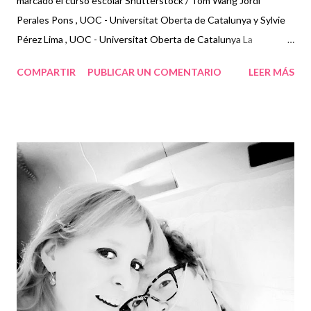
marcado el curso escolar Shutterstock / Tom Wang Jordi
Perales Pons , UOC - Universitat Oberta de Catalunya y Sylvie
Pérez Lima , UOC - Universitat Oberta de Catalunya La
obligatoriedad del uso de la mascarilla se publicaba en el BOE en
COMPARTIR
PUBLICAR UN COMENTARIO
LEER MÁS
mayo de 2020, tres meses después de haber declarado el inicio
de la pandemia provocada por la Covid-19. Incluía también a los
niños a partir de los 6 años, y se aconsejaba para los más
pequeños. Esta imposición se mantuvo al inicio del curso escolar,
aunque se pudiera respetar la distancia de seguridad. La
situación supuso un cambio social entre los alumnos de
diferentes estudios, reencontrarse bajo condiciones no vividas
anteriormente. Tras un durísimo confinamiento sin posibilidad ni
tan siquiera de salir a la calle en sus inicios, nos encontrábamos
ante una situación desconcertante. Desde el punto de vista del
docente, la creación...