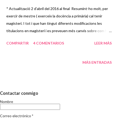
* Actualització 2 d'abril del 2016 al final Resumint-ho molt, per
exercir de mestre ( exerceix la docència a primària) cal tenir
magisteri. I tot i que han tingut diferents modificacions les
titulacions en magisteri i es preveuen més canvis sobre com ha
de ser la formació del docent , al final, per ser mestre cal tenir la
COMPARTIR
4 COMENTARIOS
LEER MÁS
titulació correponent en magisteri. Que es generi debat
precisament sobre quina i com ha de ser la formació inicial i
permanent del mestre és essencial. I més essencial encara que
MÁS ENTRADAS
es prioritzi una formació pedagògica que sigui valorada i
reconeguda. I que no acabi amb la titulació, si no que tingui
continuitat al llarg de la professió docent. La formació és un dels
aspectes que es recull en el Llibre Blanc de la professió docent
Contactar conmigo
no universitària , i Alberto del Pozo n'ha fet una primera lectura
Nombre
molt aclaridora al seu bloc, destacant aquest aspecte de la
formació dels docents. En Francesc Imbernon ha dedicat també
Correo electrónico
*