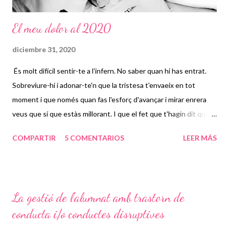
El meu dolor al 2020
diciembre 31, 2020
És molt difícil sentir-te a l'infern. No saber quan hi has entrat.
Sobreviure-hi i adonar-te'n que la tristesa t'envaeix en tot
moment i que només quan fas l'esforç d'avançar i mirar enrera
veus que sí que estàs millorant. I que el fet que t'hagin dit que
ets un àngel, un àngel.... et fa respirar. Els anys no poden ser ni
COMPARTIR
5 COMENTARIOS
LEER MÁS
bons ni dolents. Per què parlar de bondat o maldat en un any és
atribuir-li una dimensió moral que realment no és adequada.
L'any no ha sigut ni bo ni dolent. Però m'enfronto a un full en
blanc sabent que hi compartiré tant de dolor tant, que les
La gestió de l'alumnat amb trastorn de
llàgrimes dificulten que hi escrigui i els calfreds esgoten cada
conducta i/o conductes disruptives
cop que cau la nit. Un any que sé que ha sigut complicat per
moltes persones, moltes. I que potser segurament sóc egoista