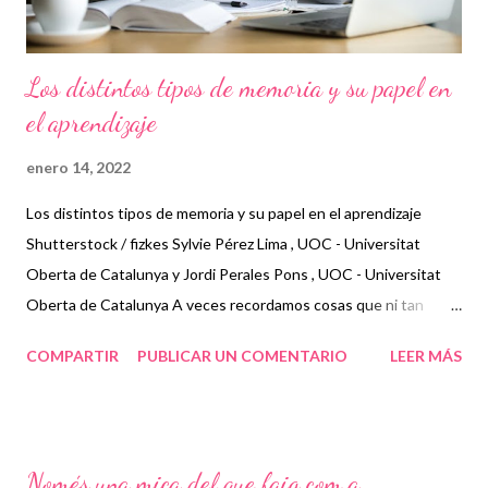
Los distintos tipos de memoria y su papel en
el aprendizaje
enero 14, 2022
Los distintos tipos de memoria y su papel en el aprendizaje
Shutterstock / fizkes Sylvie Pérez Lima , UOC - Universitat
Oberta de Catalunya y Jordi Perales Pons , UOC - Universitat
Oberta de Catalunya A veces recordamos cosas que ni tan
siquiera sabíamos que teníamos memorizadas. O todo lo
COMPARTIR
PUBLICAR UN COMENTARIO
LEER MÁS
contrario: queremos recordar algo, que tenemos conciencia de
haber aprendido, pero no somos capaces de poderlo evocar.
Frente a un examen, los alumnos solo se preguntan contenidos
descontextualizados: de esta manera, pueden no ser capaces
Només una mica del que faig com a
de evocar la respuesta, aún creyendo saberla; o les puede