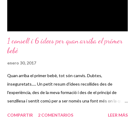
màgiques que ho solucionen tot, us p...
1 consell i 6 idees per quan arriba el primer
bebè
enero 30, 2017
Quan arriba el primer bebè, tot són canvis. Dubtes,
inseguretats..... Un petit resum d'idees recollides des de
l'experiència, des de la meva formació i des de el principi de
senzillesa i sentit comú per a ser només una font més on la que
els pares consultin i acabin prenent decisions: 1.
COMPARTIR
2 COMENTARIOS
LEER MÁS
XUMET? Posar xumet no és dolent. El nadó té reflex de succió
des del moment del naixement i, xuclar en aquell moment li dona
calma per què satisfà un reflex innat. I per què no negar, si no