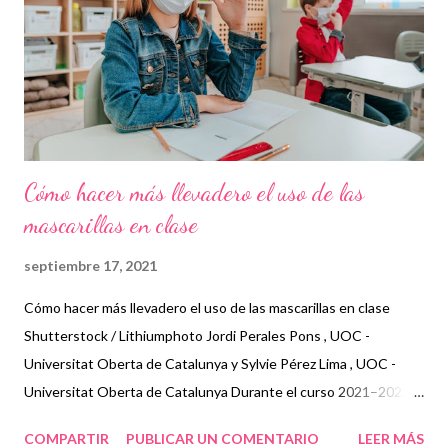
educatius que acaba esdevenint únic, i que tot i ser establert
des de la relació professional el faig des de la proximitat i el fet
de construir conjuntament una escola inclusiva, acollidora i
protectora de l’alumn...
Cómo hacer más llevadero el uso de las
mascarillas en clase
septiembre 17, 2021
Cómo hacer más llevadero el uso de las mascarillas en clase
Shutterstock / Lithiumphoto Jordi Perales Pons , UOC -
Universitat Oberta de Catalunya y Sylvie Pérez Lima , UOC -
Universitat Oberta de Catalunya Durante el curso 2021–2022
va a seguir siendo necesaria la utilización de la mascarilla en los
COMPARTIR
PUBLICAR UN COMENTARIO
LEER MÁS
centros educativos. No es descartable que lo siga siendo en