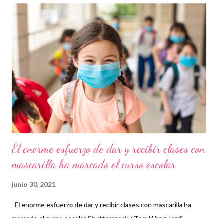
escolar perquè els nou mesos següents vagin com una seda. 1.
El procés d'adaptació. Després de les vacances, tornar al dia a
dia, incloent-hi els horaris estrictes del col·legi o l'institut, se'ns
pot fer una muntanya. Però els experts recorden que el que és
extraordinari són les vacances, per la qual cosa «tornar a la rutina
ha de ser un procés natural que podem anticipar alguns dies
recuperant ja hor...
El enorme esfuerzo de dar y recibir clases con
mascarilla ha marcado el curso escolar
junio 30, 2021
El enorme esfuerzo de dar y recibir clases con mascarilla ha