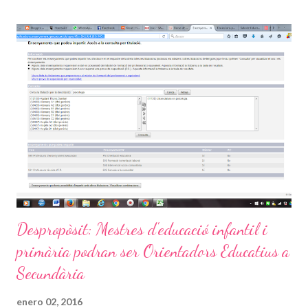
xucla el xumet ho farà amb el dit, i hi ha molta literatura sobre el
tema. Per tant, no patiu, el xumet en sí no és dolent. Gairebé
tots els nadons en tenen. Ara bé, després tampoc patiu en
excés per el moment de treure-li. Ja sabeu que us diran que
deforma les dents i que no el pot tenir, i moltes altres
argumentacions vertaderes. Però.. calma. Poc a poc, oi que li
hem posat per què també a nosaltres ens semblava que li anava
bé? el beb...
Despropòsit: Mestres d'educació infantil i
primària podran ser Orientadors Educatius a
Secundària
enero 02, 2016