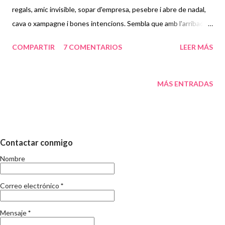
regals, amic invisible, sopar d'empresa, pesebre i abre de nadal,
cava o xampagne i bones intencions. Sembla que amb l'arribada
de les festes nadalenques, ja tothom es bó i ple de bones
COMPARTIR
7 COMENTARIOS
LEER MÁS
intencions, i fa allò que no ha fet en tot l'any, i sobretot és
proposa de continuar fent-ho la resta de l'any que en breu
s'enceta. És ja impossible d'imaginar un Nadal sense la Marató de
MÁS ENTRADAS
TV3 que enguany si no m'equivoco fa la seva 15a edició
centrada en les malalties cardiovasculars, un Nadal sense que
Antena3 faci una gala per incrementar l'apadrinament a nens de
l'anomenat Tercer Món, un Nadal sense la cibermarató de la
Contactar conmigo
Fundació Vincenç Ferrer, i sense un munt més d'accions que
Nombre
"aprofiten" el ja tradicional espíritu navideño que ens conviden a
ser més ¿bondadosos? amb els altres. Potser en aquestes
Correo electrónico
*
alçades del pos...
Mensaje
*