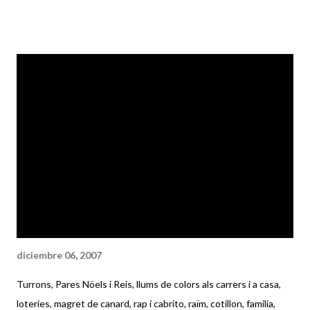
destini a la Seguretat Social, i que serveixi per a pagar pensions,
aturs i una medecina pública. Però jo trio pagar també una mutua
privada, per què l'experiència m'ha demostrat que la necessito.
Per tant, pago dos cops per a tenir una assitència en el que a
salut es refereix com a mínim correcte. Així doncs, sent en
diumenge que el bebé necessitava ser atés per un especialista,
a casa pensem, coi, portem-lo a l'Hospital Comarcal que tenim a
prop de casa que tenim dret a anar-hi i així segur que el visita un
pediatra (es veu que ara no n'hi han prous..) i si necessita
medicaci...
diciembre 06, 2007
Turrons, Pares Nöels i Reis, llums de colors als carrers i a casa,
loteries, magret de canard, rap i cabrito, raïm, cotillon, familia,