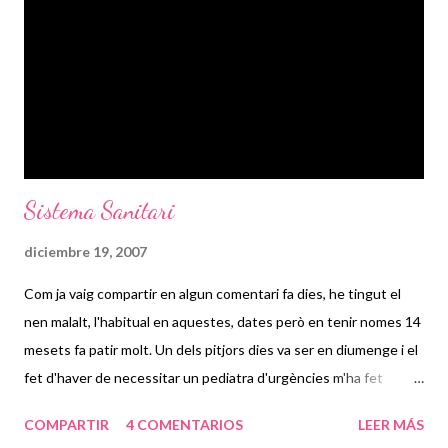
Sistema Sanitari
diciembre 19, 2007
Com ja vaig compartir en algun comentari fa dies, he tingut el
nen malalt, l'habitual en aquestes, dates però en tenir nomes 14
mesets fa patir molt. Un dels pitjors dies va ser en diumenge i el
fet d'haver de necessitar un pediatra d'urgències m'ha fet
recordar com n'estic d'enfadada amb el sistema sanitari.
COMPARTIR
4 COMENTARIOS
LEER MÁS
Personalment, mai em queixaré de que una part del meu sou es