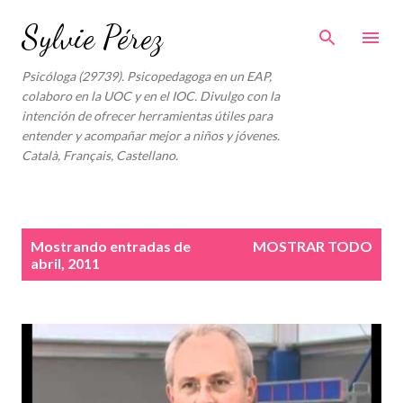
Ir al contenido principal
Sylvie Pérez
Psicóloga (29739). Psicopedagoga en un EAP,
colaboro en la UOC y en el IOC. Divulgo con la
intención de ofrecer herramientas útiles para
entender y acompañar mejor a niños y jóvenes.
Català, Français, Castellano.
E
Mostrando entradas de
MOSTRAR TODO
n
abril, 2011
t
r
a
d
a
s