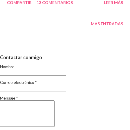
COMPARTIR
13 COMENTARIOS
LEER MÁS
el Sr. Jaume Domingo , diputat al Parlament i Regidor de
convivència, civisme, medi ambient, serveis i esport de
l'ajuntament del Vendrell comentant aquesta mateixa
MÁS ENTRADAS
entrevista, el que motiven principalment aquest article. El 8
d'Abril a més, hi haurà una reunió de l'Ampa de l'Escola on,
potser, se'ns tornarà a dir com de compromesos estan els
governats amb la construcció de l'escola i com ara segur que es
Contactar conmigo
fa. I dic se'ns tornarà a dir, per què entre uns i altres governs, els
Nombre
nens ja fa 5 anys que estan en mòduls esperant-ne un edifici. Ja
ho he escrit en altres ocasions . En aquest fragment
Correo electrónico
*
d'entrevista que comento, el Sr Benet Jané, l...
Mensaje
*