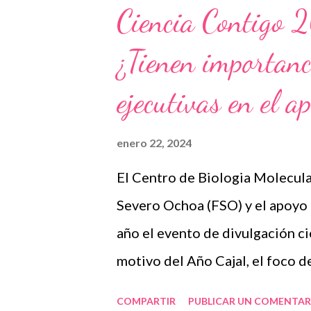
tomarse un respiro en un momen
Ciencia Contigo 2
herramienta útil en la crianza.
¿Tienen importanc
regular las emociones y retomar
silencio se convierte en una fo
ejecutivas en el a
tiempo, aplicamos lo que se con
relacional que rompe el vínculo 
enero 22, 2024
El Centro de Biologia Molecul
Severo Ochoa (FSO) y el apoyo
año el evento de divulgación ci
motivo del Año Cajal, el foco d
la sociedad. Fui invitada a comp
COMPARTIR
PUBLICAR UN COMENTAR