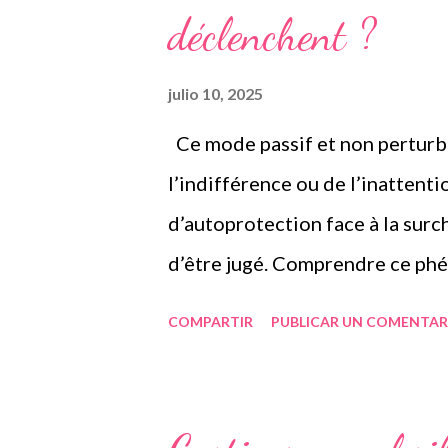
sino un concepto divulgativo ut
déclenchent ?
fenómeno, que funciona como 
sobrecarga de estímulos, frust
julio 10, 2025
es decir, cuando...
Ce mode passif et non perturb
l’indifférence ou de l’inattenti
d’autoprotection face à la surch
d’être jugé. Comprendre ce ph
environnements plus inclusifs e
COMPARTIR
PUBLICAR UN COMENTAR
enfants à sortir du blocage sans
internationale du trouble du déf
hyperactivité (TDAH), célébrée l