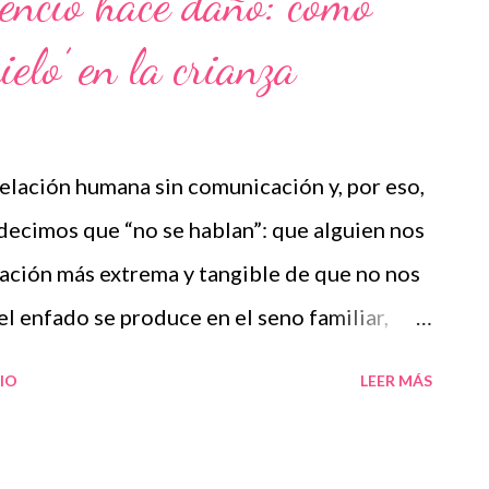
lencio hace daño: cómo
nalysent le phénomène du waiting mode —
hielo’ en la crianza
tionnelle involontaire , comparable à un «
 lequel l’enfant entre sans intention
rez, psychopédagogue et professeure aux
relación humana sin comunicación y, por eso,
ciences de l’éducation de la UOC. Ce
ecimos que “no se hablan”: que alguien nos
 enfants avec TDA ou TDAH. Les profils les
ntación más extrema y tangible de que no nos
el enfado se produce en el seno familiar,
algo que nos altera, nos molesta o incluso nos
IO
LEER MÁS
rlo, dejar de comunicarnos con él, y
nque sea por unas horas? Una cosa es