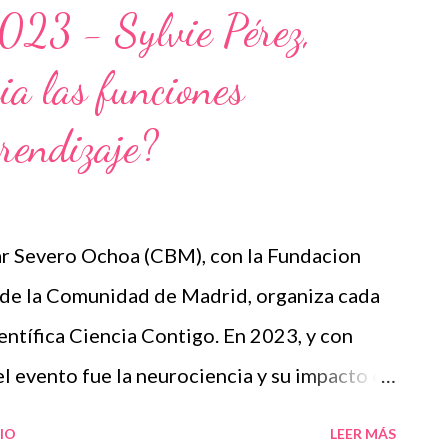
to de conflicto: esto puede ser una
023 - Sylvie Pérez,
 Una pausa breve, consciente, que permita
ia las funciones
 el diálogo desde la calma. Pero cuando el
rma de castigo, repetida y mantenida en el
prendizaje?
oce como la “ley del hielo”: una práctica
y puede dejar huella en la salud...
ar Severo Ochoa (CBM), con la Fundacion
 de la Comunidad de Madrid, organiza cada
entífica Ciencia Contigo. En 2023, y con
el evento fue la neurociencia y su impacto en
artir esta charla sobre el tema '¿Tienen
IO
LEER MÁS