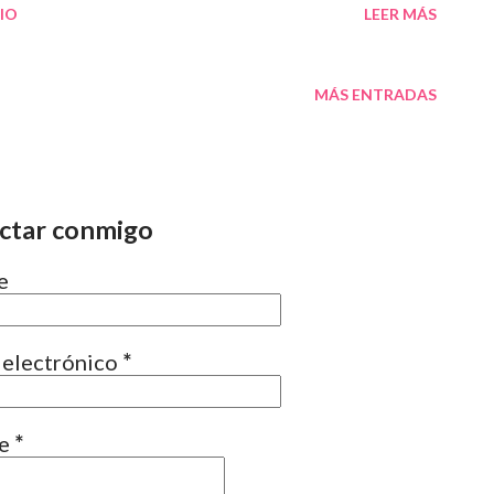
IO
LEER MÁS
ara poder llegar antes al final. Esta
tching y, aunque se observa sobre todo en
MÁS ENTRADAS
emplos anteriores muestran como todo el
aer en ella. Vídeos, música, podcasts… todo
 o visto a mayor velocidad para ser
ctar conmigo
es algo tan reciente: aunque WhatsApp ,
e
formas y redes sociales tienen la función de
ducción, ya desde 2019 los navegadores
 electrónico
*
nsiones que permitía...
je
*