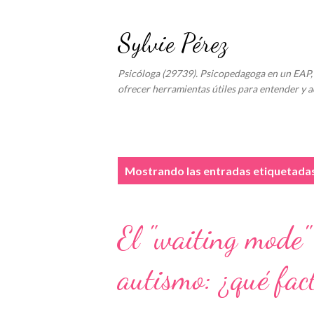
Sylvie Pérez
Psicóloga (29739). Psicopedagoga en un EAP, 
ofrecer herramientas útiles para entender y a
E
Mostrando las entradas etiquetad
n
t
El "waiting mode
r
a
autismo: ¿qué fac
d