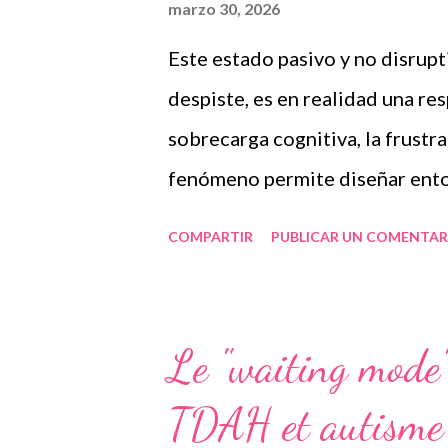
a
marzo 30, 2026
s
Este estado pasivo y no disrup
despiste, es en realidad una re
sobrecarga cognitiva, la frustr
fenómeno permite diseñar entor
educativas que ayuden a los niño
COMPARTIR
PUBLICAR UN COMENTAR
fenómeno no se limita exclus 
estos perfiles, así como los ni
dislexia, dificultades de aprend
Le "waiting mode"
ejecutivas, historial de fracaso 
TDAH et autisme :
los más vulnerables . El waitin