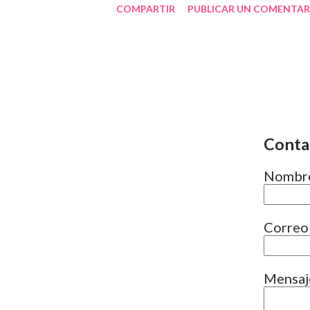
COMPARTIR
PUBLICAR UN COMENTAR
fragmento de películas o serie p
tendencia se denomina speedwa
jóvenes y adolescentes, los ej
mundo puede estar tentado de c
es susceptible de ser escuchado
Conta
consumido y acabado antes. No 
Nombr
Telegram , TikTok y otras plata
acelerar la velocidad de repro
Correo
como Chrome incorporaron exte
Mensa