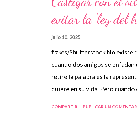
Castigar con el si
ouverte de Catalogne (UOC) a
evitar la ‘ley del 
une forme de déconnexion atten
mode pause » ou stand-by , dans
julio 10, 2025
consciente, explique Sylvie Pé
fizkes/Shutterstock No existe 
Études de psychologie et des s
cuando dos amigos se enfadan d
phénomène ne se limite pas aux
retire la palabra es la represe
plus vulnérables ...
quiere en su vida. Pero cuando 
cuando un hijo o una hija hace 
COMPARTIR
PUBLICAR UN COMENTAR
enfurece, ¿es buena idea ignora
“congelar” nuestra relación, au