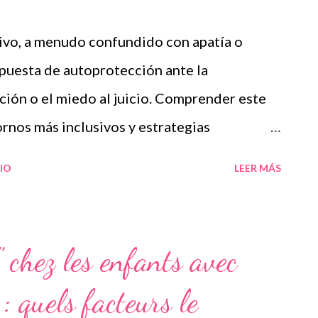
tivo, a menudo confundido con apatía o
spuesta de autoprotección ante la
ación o el miedo al juicio. Comprender este
nos más inclusivos y estrategias
s a salir del bloqueo sin culpabilizarlos. El
IO
LEER MÁS
ivamente a niños con TDA y TDAH , aunque
ños con TEA (trastorno del espectro autista),
izaje diversas, déficits en funciones
 chez les enfants avec
escolar o alta sensibilidad al fracaso , son
 quels facteurs le
g mode no es un término clínico oficial,