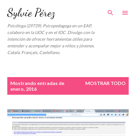
Ir al contenido principal
Sylvie Pérez
Psicóloga (29739). Psicopedagoga en un EAP,
colaboro en la UOC y en el IOC. Divulgo con la
intención de ofrecer herramientas útiles para
entender y acompañar mejor a niños y jóvenes.
Català, Français, Castellano.
E
Mostrando entradas de
MOSTRAR TODO
n
enero, 2016
t
r
a
d
a
s