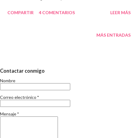
de ser la formació del docent , al final, per ser mestre cal tenir la
COMPARTIR
4 COMENTARIOS
LEER MÁS
titulació correponent en magisteri. Que es generi debat
precisament sobre quina i com ha de ser la formació inicial i
permanent del mestre és essencial. I més essencial encara que
MÁS ENTRADAS
es prioritzi una formació pedagògica que sigui valorada i
reconeguda. I que no acabi amb la titulació, si no que tingui
continuitat al llarg de la professió docent. La formació és un dels
aspectes que es recull en el Llibre Blanc de la professió docent
Contactar conmigo
no universitària , i Alberto del Pozo n'ha fet una primera lectura
Nombre
molt aclaridora al seu bloc, destacant aquest aspecte de la
formació dels docents. En Francesc Imbernon ha dedicat també
Correo electrónico
*
molt recentment un article al Diari de...
Mensaje
*