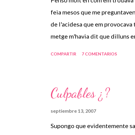
Penso molt en com em trobava a
a
s
feia mesos que me preguntaven 
de l'acidesa que em provocava tot
metge m'havia dit que dilluns em
doncs el que seria aquesta nit 
COMPARTIR
7 COMENTARIOS
van parar al mati. Al migdia vam
ginecoleg que mitg m'havia port
semblava serio: hay que hacer c
Culpables ¿?
parir, i de sobte em veia sola, 
metges. Vaig passar molta por, i
septiembre 13, 2007
atesa a l'hospital, pero no obli
Supongo que evidentemente sab
em van treure literalment al ne