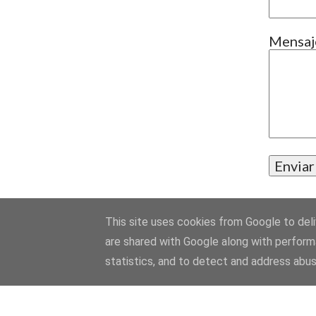
evidente, y como siempre, la per
Mensa
This site uses cookies from Google to deliv
are shared with Google along with perform
Sylvie Perez 
statistics, and to detect and address abus