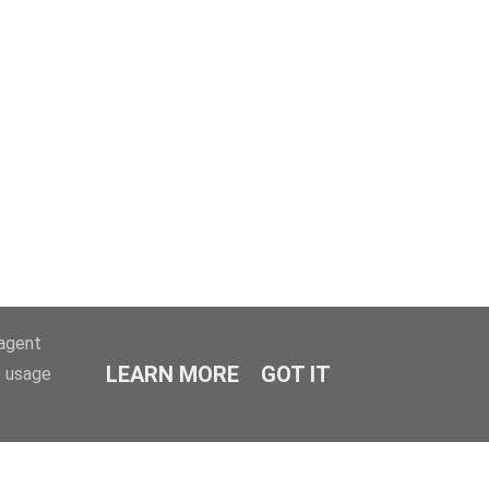
-agent
LEARN MORE
GOT IT
e usage
 International