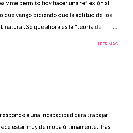
 y me permito hoy hacer una reflexión al
eix i de tots. Recordo tenir-lo ...
 que vengo diciendo que la actitud de los
natural. Sé que ahora es la "teoría de
is personalmente sabéis que antes de que
LEER MÁS
 decía que mi madre y yo llevábamos tiempo
s un montón de pequeñas cosas. No
 a cenar a un restaurante con unos amigos
 solos en un hotel que no estaba tan cerca
sa soy capaz de dejar a mi hijo sólo. No
vo la madre de llegar hasta el restaurante y
responde a una incapacidad para trabajar
e no estaba su hija. Creo que yo habría
arece estar muy de moda últimamente. Tras