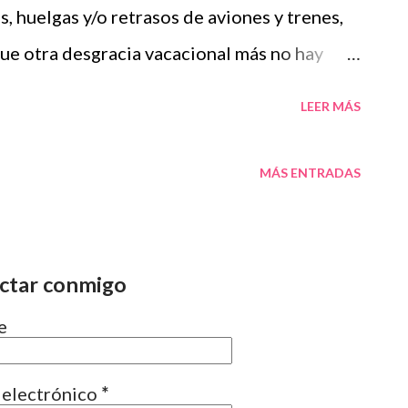
o no dejo a mis otros hijos en la misma
s, huelgas y/o retrasos de aviones y trenes,
recido mi hija. No comprendo ...
que otra desgracia vacacional más no hay
a el síndrome postvacacional entre los
LEER MÁS
imeros de septiembre. No voy a entrar en si
ones la última quincena de agosto para tratar
MÁS ENTRADAS
ro sí en el síndrome como tal: son un
nio, ansiedad, tristeza, nauseas, etc.
 la población española y que la principal
ctar conmigo
 (otro día hablaremos de los horarios....), el
e
ctividad social, unido a la vuelta a un
o afecta igual a todo el mundo. Eso es
 electrónico
*