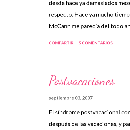
desde hace ya demasiados meses
cop ja no era meu, sino d'ell mat
respecto. Hace ya mucho tiempo
McCann me parecía del todo anti
moda", pero los que me conocé
COMPARTIR
5 COMENTARIOS
hubieran tantos indicios ya os
comentando que no entendíamo
entiendo unos padres que salen
Postvacaciones
dejando a sus hijos (dos bebés)
como parece. Ni en mi propia ca
septiembre 03, 2007
entiendo la tranquilidad que tu
El síndrome postvacacional cor
comunicar al resto de amigos qu
después de las vacaciones, y p