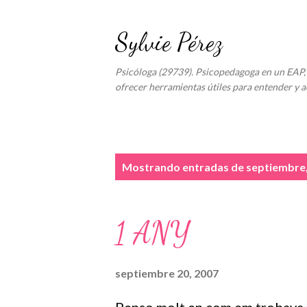
Sylvie Pérez
Psicóloga (29739). Psicopedagoga en un EAP, 
ofrecer herramientas útiles para entender y a
E
Mostrando entradas de septiembre
n
t
1 ANY
r
a
septiembre 20, 2007
d