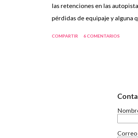
gritado al momento y desde lueg
las retenciones en las autopista
habitación donde habría desapa
pérdidas de equipaje y alguna 
parte de noticias que no incluy
COMPARTIR
6 COMENTARIOS
últimos días de agosto y los pr
resulta qué sólo se hace vacaci
estos temas sólo estos días, pe
conjunto de síntomas como insom
Dicen que le ocurre a un 35% de
Conta
causa es el desajuste de horarios
Nombr
cambio de ritmos y también de a
entorno de demandas pero que n
Correo