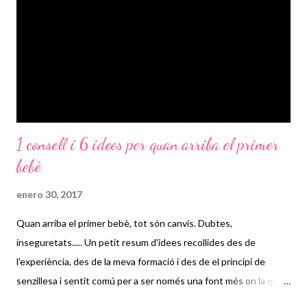
1 consell i 6 idees per quan arriba el primer
bebè
enero 30, 2017
Quan arriba el primer bebè, tot són canvis. Dubtes,
inseguretats..... Un petit resum d'idees recollides des de
l'experiència, des de la meva formació i des de el principi de
senzillesa i sentit comú per a ser només una font més on la que
els pares consultin i acabin prenent decisions: 1.