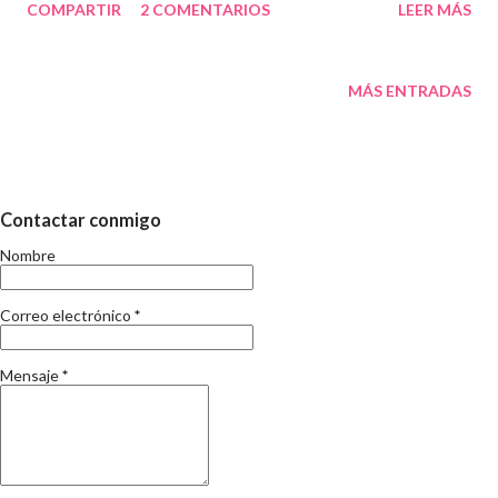
COMPARTIR
2 COMENTARIOS
LEER MÁS
XUMET? Posar xumet no és dolent. El nadó té reflex de succió
des del moment del naixement i, xuclar en aquell moment li dona
calma per què satisfà un reflex innat. I per què no negar, si no
MÁS ENTRADAS
xucla el xumet ho farà amb el dit, i hi ha molta literatura sobre el
tema. Per tant, no patiu, el xumet en sí no és dolent. Gairebé
tots els nadons en tenen. Ara bé, després tampoc patiu en
excés per el moment de treure-li. Ja sabeu que us diran que
Contactar conmigo
deforma les dents i que no el pot tenir, i moltes altres
Nombre
argumentacions vertaderes. Però.. calma. Poc a poc, oi que li
hem posat per què també a nosaltres ens semblava que li anava
Correo electrónico
*
bé? el beb...
Mensaje
*