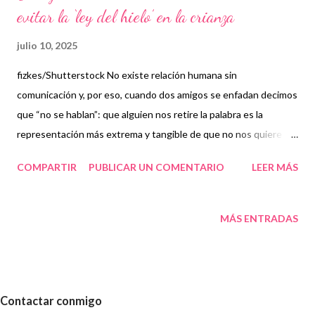
evitar la ‘ley del hielo’ en la crianza
julio 10, 2025
fizkes/Shutterstock No existe relación humana sin
comunicación y, por eso, cuando dos amigos se enfadan decimos
que “no se hablan”: que alguien nos retire la palabra es la
representación más extrema y tangible de que no nos quiere en
su vida. Pero cuando el enfado se produce en el seno familiar,
COMPARTIR
PUBLICAR UN COMENTARIO
LEER MÁS
cuando un hijo o una hija hace algo que nos altera, nos molesta o
incluso nos enfurece, ¿es buena idea ignorarlo, dejar de
comunicarnos con él, y “congelar” nuestra relación, aunque sea
MÁS ENTRADAS
por unas horas? Una cosa es tomarse un respiro en un momento
de conflicto: esto puede ser una herramienta útil en la crianza.
Una pausa breve, consciente, que permita regular las emociones
y retomar el diálogo desde la calma. Pero cuando el silencio se
Contactar conmigo
convierte en una forma de castigo, repetida y mantenida en el