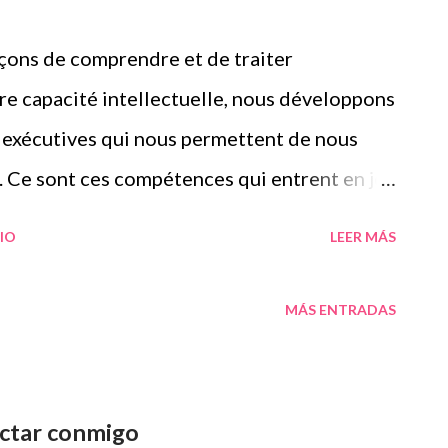
çons de comprendre et de traiter
tre capacité intellectuelle, nous développons
 exécutives qui nous permettent de nous
 Ce sont ces compétences qui entrent en jeu
t, les styles d’apprentissage et les fonctions
IO
LEER MÁS
liés, car ils influencent tous deux la
tent, organisent et appliquent l’information.
MÁS ENTRADAS
ivent les préférences individuelles dans
visuel, auditif, etc.), tandis que les
 la mémoire de travail ou la flexibilité
ctar conmigo