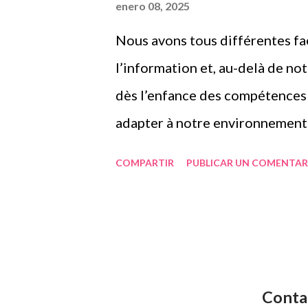
a
enero 08, 2025
s
Nous avons tous différentes fa
l’information et, au-delà de no
dès l’enfance des compétences
adapter à notre environnement.
lorsque nous apprenons. En effe
COMPARTIR
PUBLICAR UN COMENTAR
exécutives sont intrinsèquement 
manière dont les individus trai
Les styles d’apprentissage décr
l’acquisition des connaissances (
fonctions exécutives, telles que
Conta