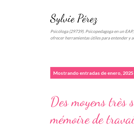
Sylvie Pérez
Psicóloga (29739). Psicopedagoga en un EAP, 
ofrecer herramientas útiles para entender y a
E
Mostrando entradas de enero, 2025
n
t
Des moyens très s
r
a
mémoire de travail
d