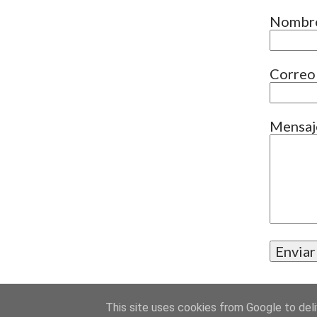
cognitive, sont des processus m
Nombr
efficace. Comprendre comment 
manière efficace – et apprend
Correo
fonctions exécutives Bien que l’
Mensa
This site uses cookies from Google to deliv