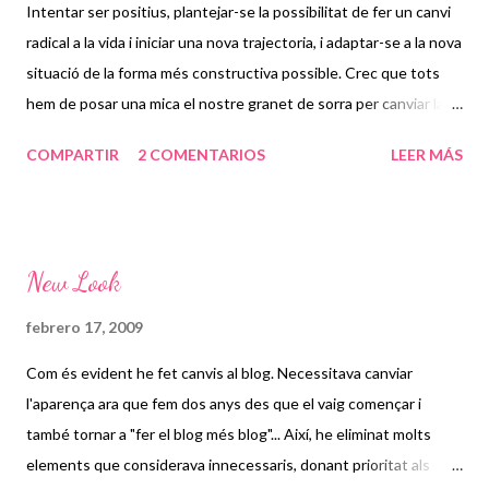
Intentar ser positius, plantejar-se la possibilitat de fer un canvi
radical a la vida i iniciar una nova trajectoria, i adaptar-se a la nova
situació de la forma més constructiva possible. Crec que tots
hem de posar una mica el nostre granet de sorra per canviar la
situació actual.a Això vol dir adequar la nostra actitut a les noves
COMPARTIR
2 COMENTARIOS
LEER MÁS
condicions, aprofitant i explotant tots els nostres recursos. La
superació dels moments dificils és una gran lliçó per moments
futurs, i una forma de fer-ho es per exemple, estimulant aquelles
capacitats que hem anat amagant o que no hem deixat sortir
New Look
mai, o formant-nos en allò que sempre ens ha interessat o que
hem notat que ens mancaven i que ens fan veure que sóm
febrero 17, 2009
persones molt més complertes del que ens imaginàvem.
Com és evident he fet canvis al blog. Necessitava canviar
Insisteixo, no adoptem una actitud derrotista, cal recuperar la
l'aparença ara que fem dos anys des que el vaig començar i
confiança en el futur. Ens hem de lamentar... però sobretot cal
també tornar a "fer el blog més blog"... Així, he eliminat molts
actuar per obtenir resultats. I siguem positius: intentem decidir
elements que considerava innecessaris, donant prioritat als
sobre els nostres somnis i objectius i passem a ...