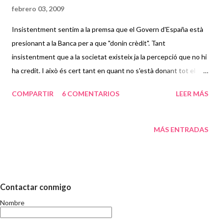
febrero 03, 2009
Insistentment sentim a la premsa que el Govern d'España està
presionant a la Banca per a que "donin crèdit". Tant
insistentment que a la societat existeix ja la percepció que no hi
ha credit. I això és cert tant en quant no s'està donant tot el
crèdit que s'està demanant. Vagi per devant que tal i com
COMPARTIR
6 COMENTARIOS
LEER MÁS
recorda el Sr Martín, president de l'AEB , el sistema bancari no ha
enfonsat l'economia (com sí ha pasat a Estats Units) sino que a
España ha estat l'economia la que ha fet "perillar" al sistema
MÁS ENTRADAS
bancari. Els Governs ( ministre d'Industria, President de la
Generalitat i portaveu del PSOE al Congres) encara van
arremetre aquesta setmana contra els bancs i caixes per no
oferir més crèdit. Un atac que va ser rebut amb certa
Contactar conmigo
estupefacció, tenint en compte que el mateix dia es coneixien
Nombre
les dades sobre l'atur. Recordem que, a la reunió que va tenir el