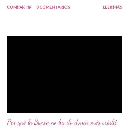
posts escrits. Considero que així és fa més àgil la lectura, i
COMPARTIR
3 COMENTARIOS
LEER MÁS
creant per exemple accessos als comentaris, sense el qual el
blog no seria el que és. Al marge dret, hi trobareu un vincle a
totes aquelles eines i serveis de la web 2.0 en els quals
participo. Parlo de Twitter, Plurk, Facebook o qualsevol altre lloc
on pugui tenir activitat. Hi tindreu accés a traves de la pagina
que he creat amb Netvibes. Espero que us sigui més comode
llegir-me amb aquest nou format.
Per què la Banca no ha de donar més crèdit