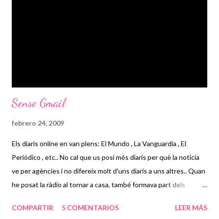
Sense Gmail
febrero 24, 2009
Els diaris online en van plens: El Mundo , La Vanguardia , El
Periódico , etc.. No cal que us posi més diaris per què la noticia
ve per agències i no difereix molt d'uns diaris a uns altres.. Quan
he posat la ràdio al tornar a casa, també formava part dels
titulars destacats del dia, i no he vist els telenoticies, però
COMPARTIR
5 COMENTARIOS
LEER MÁS
n'estic segura que també n'han parlat. No he vist millor publicitat