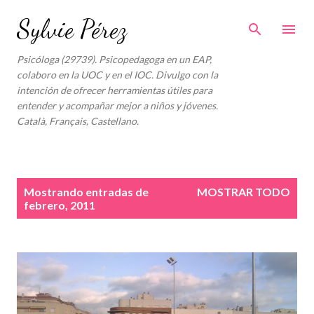
Ir al contenido principal
Sylvie Pérez
Psicóloga (29739). Psicopedagoga en un EAP,
colaboro en la UOC y en el IOC. Divulgo con la
intención de ofrecer herramientas útiles para
entender y acompañar mejor a niños y jóvenes.
Català, Français, Castellano.
E
Mostrando entradas de
MOSTRAR TODO
n
febrero, 2011
t
r
a
d
a
s