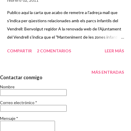
febrero 02, 2011
Publico aqui la carta que acabo de remetre a l'adreça mail que
s'indica per qüestions relacionades amb els parcs infantils del
Vendrell: Benvolgut regidor A la renovada web de l'Ajuntament
del Vendrell s'indica que el "Manteniment de les zones infantils"
així com "Parcs i Jardins" són tasques que s'encomanen a
COMPARTIR
2 COMENTARIOS
LEER MÁS
l'empresa creada per el mateix ajuntament "El Vendrell Serveis
Integrals". Serveixi aquesta carta oberta, que publicaré al meu
bloc ( www.sylvieperez.net ) els hi remeto a l'adreça que
MÁS ENTRADAS
Contactar conmigo
suggereixen a la mateixa web ( serveismunicipals@elvendrell.
net ) per a manifestar el meu ( i n'estic segura que el de
Nombre
moltissims altres veïns) total descontentament amb els
Correo electrónico
resultats d'aquests manteniment que pago amb els meus
*
impostos. I sincerament espero que es prengui nota per a
Mensaje
*
solventar situacions que no tenim per què patir. En primer lloc,
em sobta enormement l'absència a la majoria dels parcs infantils,