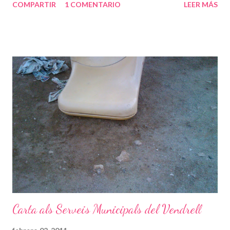
COMPARTIR
1 COMENTARIO
LEER MÁS
l'Escola per tal que fassi allò que consideri més adient. El passat
9 de novembre de 2010 el govern aprovava la construcció de
l'escola Marta Mata del Vendrell amb una proposta d'inversió de
5.147.247 €. El centre on s'estan educant els nostres fills, el
CEIP Marta Mata del Vendrell va començar la seva tasca fa ja 5
cursos i mig. Amb el pas dels anys, hem anat visquent la
consolidació d'un projecte educatiu que involucra a tota la
comunitat. Però malgrat els esforços dels professionals del
Departament d'Ensenyament, amb la direcció del centre al
capdavant i tot l'equip de docents al seu costat, estem arribant
a una situació realment...
Carta als Serveis Municipals del Vendrell