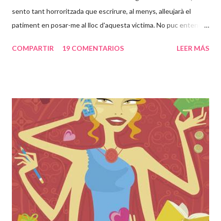
sento tant horroritzada que escrirure, al menys, alleujarà el
patiment en posar-me al lloc d'aquesta victima. No puc entendre
com poden passar 24 anys d'una vida en un lloc com aquell, en
COMPARTIR
19 COMENTARIOS
LEER MÁS
tinc 31, això voldria dir casi tota la meva vida. És increible que
una persona pugui desapareixer així i a la vegada estar
segrestada i violada repetidament pel seu pare. Sento una rabia
dins cada cop que les noticies al respecte van venint. Set
embarassos, jo que només he passat un i tractada com una
reina, com pot haver estat esta noia set cops embarassada des
dels 24 anys, haver parit set cops en aquella habitació i tenir uns
nens que no han vist la llum del dia. Nou dels vint-i-quatre anys
tancada els va passar en una única "habitació"... no em puc
imaginar en quin estat psicologic deu estar aquesta dona que
ara té 42 anys. Com no s'ha pog...