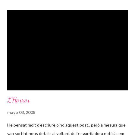
L'Horror
mayo 03, 2008
He pensat molt d'escriure o no aquest post.. però a mesura que
van sortint nous detalls al voltant de l'esgarrifadora noticia, em