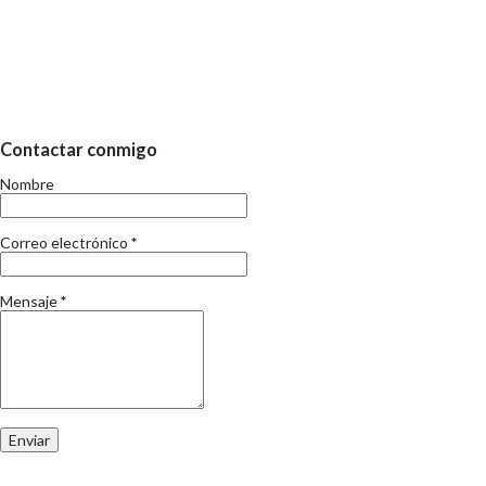
diferent. Suposo que a mida que passa el temps la percepció del
que implica el temps d'estiu va canviant. El que no canvia, es que
en aquests dies, s'acaba el curs. I per tant, s'inicia l'eterna
discusió de les vacances i els nens. Sé i sóc conscient que no
aporto res nou, si més no, el meu punt de vista el deveu deduir.
Contactar conmigo
Fa uns mesos ja vai escriure respecte la conciliacio familiar i
Nombre
laboral i tampoc és la meva intenció repetir-me. Només sento pel
carrer que els mestres tenen moltes vacances, que què s'ha de
Correo electrónico
*
fer amb els nens i en fi, les opinions al respecte son tan di...
Mensaje
*