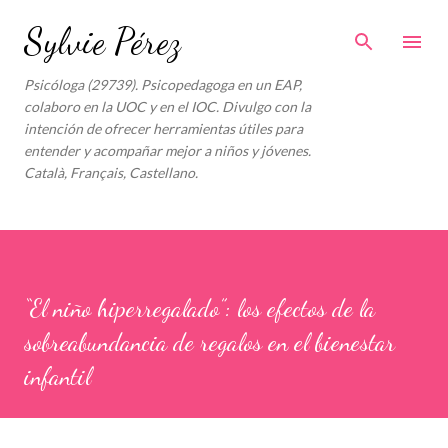
Ir al contenido principal
Sylvie Pérez
Psicóloga (29739). Psicopedagoga en un EAP,
colaboro en la UOC y en el IOC. Divulgo con la
intención de ofrecer herramientas útiles para
entender y acompañar mejor a niños y jóvenes.
Català, Français, Castellano.
“El niño hiperregalado”: los efectos de la
sobreabundancia de regalos en el bienestar
infantil