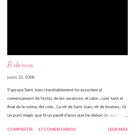
costa d'ordenar-los i fer-los comprensibles: diuen els profes que
ells no tenen per què suplir la manca de temps dels pares, que
no tenen que tenir els nens tot el dia i tenen tota la raó del...
Fi de curs
junio 22, 2008
S'apropa Sant Joan i inevitablement ho associem al
començament de l'estiu, de les vacances, el calor... i per tant el
final de la rutina, del cole... La nit de Sant Joan, nit de bruixes.. té
un punt màgic que fa un parell d'anys que he deixat de viure..
Abans, particularment ho vivia més aixi: estudiava durant l'any i
COMPARTIR
17 COMENTARIOS
LEER MÁS
acabats els examens canviava de vida i tot i treballar tot era