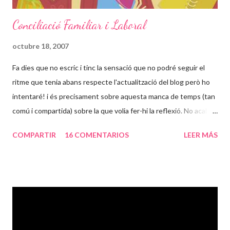
Conciliació Familiar i Laboral
octubre 18, 2007
Fa dies que no escric i tinc la sensació que no podré seguir el
ritme que tenia abans respecte l'actualització del blog però ho
intentaré! i és precisament sobre aquesta manca de temps (tan
comú i compartida) sobre la que volia fer-hi la reflexió. No acabo
d'entendre per que hem de ser tant diferents a la resta del mon
COMPARTIR
16 COMENTARIOS
LEER MÁS
en quant al tema dels horaris. És un tema que juntament amb les
diferencies respecte ajuts i beneficis socials em fa bullir més la
sang. Trobo que hem fet un pas enorme cap enrera respecte el
que varen lluitar els que estaven abans que nosaltres. No sé
quines feines teniu en general, però convindreu en mi en que en
qüestió d'horaris la conciliació familiar i laboral aqui ( a España) és
força complicada. I em venen tants exemples al cap que em