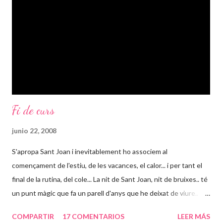
costa d'ordenar-los i fer-los comprensibles: diuen els profes que
ells no tenen per què suplir la manca de temps dels pares, que
no tenen que tenir els nens tot el dia i tenen tota la raó del...
Fi de curs
junio 22, 2008
S'apropa Sant Joan i inevitablement ho associem al
començament de l'estiu, de les vacances, el calor... i per tant el
final de la rutina, del cole... La nit de Sant Joan, nit de bruixes.. té
un punt màgic que fa un parell d'anys que he deixat de viure..
Abans, particularment ho vivia més aixi: estudiava durant l'any i
COMPARTIR
17 COMENTARIOS
LEER MÁS
acabats els examens canviava de vida i tot i treballar tot era