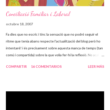
Conciliació Familiar i Laboral
octubre 18, 2007
Fa dies que no escric i tinc la sensació que no podré seguir el
ritme que tenia abans respecte l'actualització del blog però ho
intentaré! i és precisament sobre aquesta manca de temps (tan
comú i compartida) sobre la que volia fer-hi la reflexió. No acabo
d'entendre per que hem de ser tant diferents a la resta del mon
COMPARTIR
16 COMENTARIOS
LEER MÁS
en quant al tema dels horaris. És un tema que juntament amb les
diferencies respecte ajuts i beneficis socials em fa bullir més la
sang. Trobo que hem fet un pas enorme cap enrera respecte el
que varen lluitar els que estaven abans que nosaltres. No sé
quines feines teniu en general, però convindreu en mi en que en
qüestió d'horaris la conciliació familiar i laboral aqui ( a España) és
força complicada. I em venen tants exemples al cap que em