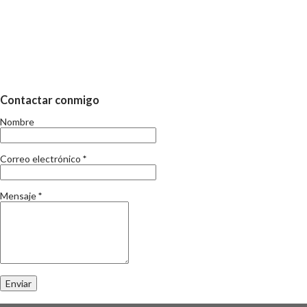
diferent. Suposo que a mida que passa el temps la percepció del
que implica el temps d'estiu va canviant. El que no canvia, es que
en aquests dies, s'acaba el curs. I per tant, s'inicia l'eterna
discusió de les vacances i els nens. Sé i sóc conscient que no
aporto res nou, si més no, el meu punt de vista el deveu deduir.
Contactar conmigo
Fa uns mesos ja vai escriure respecte la conciliacio familiar i
Nombre
laboral i tampoc és la meva intenció repetir-me. Només sento pel
carrer que els mestres tenen moltes vacances, que què s'ha de
Correo electrónico
*
fer amb els nens i en fi, les opinions al respecte son tan di...
Mensaje
*