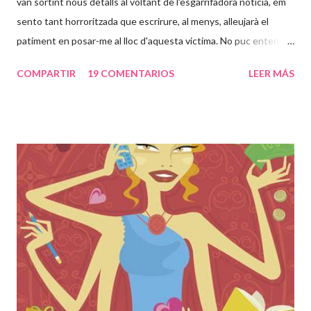
van sortint nous detalls al voltant de l'esgarrifadora noticia, em
sento tant horroritzada que escrirure, al menys, alleujarà el
patiment en posar-me al lloc d'aquesta victima. No puc entendre
com poden passar 24 anys d'una vida en un lloc com aquell, en
COMPARTIR
19 COMENTARIOS
LEER MÁS
tinc 31, això voldria dir casi tota la meva vida. És increible que
una persona pugui desapareixer així i a la vegada estar
segrestada i violada repetidament pel seu pare. Sento una rabia
dins cada cop que les noticies al respecte van venint. Set
embarassos, jo que només he passat un i tractada com una
reina, com pot haver estat esta noia set cops embarassada des
dels 24 anys, haver parit set cops en aquella habitació i tenir uns
nens que no han vist la llum del dia. Nou dels vint-i-quatre anys
tancada els va passar en una única "habitació"... no em puc
imaginar en quin estat psicologic deu estar aquesta dona que
ara té 42 anys. Com no s'ha pog...