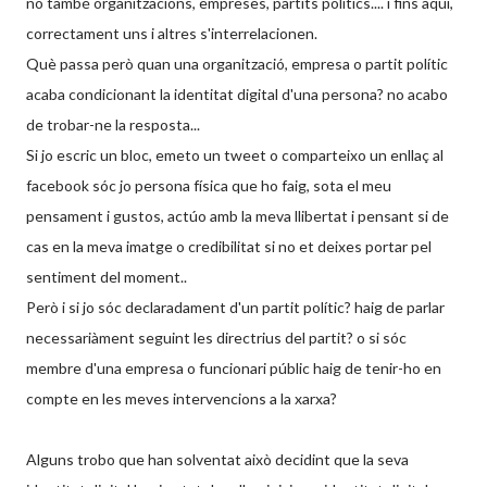
no també organitzacions, empreses, partits polítics.... i fins aqui,
correctament uns i altres s'interrelacionen.
Què passa però quan una organització, empresa o partit polític
acaba condicionant la identitat digital d'una persona? no acabo
de trobar-ne la resposta...
Si jo escric un bloc, emeto un tweet o comparteixo un enllaç al
facebook sóc jo persona física que ho faig, sota el meu
pensament i gustos, actúo amb la meva llibertat i pensant si de
cas en la meva imatge o credibilitat si no et deixes portar pel
sentiment del moment..
Però i si jo sóc declaradament d'un partit polític? haig de parlar
necessariàment seguint les directrius del partit? o si sóc
membre d'una empresa o funcionari públic haig de tenir-ho en
compte en les meves intervencions a la xarxa?
Alguns trobo que han solventat això decidint que la seva