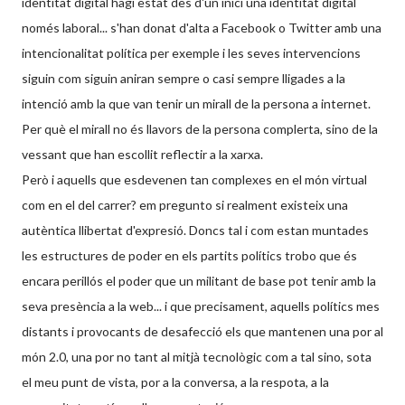
identitat digital hagi estat des d'un inici una identitat digital
només laboral... s'han donat d'alta a Facebook o Twitter amb una
intencionalitat política per exemple i les seves intervencions
siguin com siguin aniran sempre o casi sempre lligades a la
intenció amb la que van tenir un mirall de la persona a internet.
Per què el mirall no és llavors de la persona complerta, sino de la
vessant que han escollit reflectir a la xarxa.
Però i aquells que esdevenen tan complexes en el món virtual
com en el del carrer? em pregunto si realment existeix una
autèntica llibertat d'expresió. Doncs tal i com estan muntades
les estructures de poder en els partits polítics trobo que és
encara perillós el poder que un militant de base pot tenir amb la
seva presència a la web... i que precisament, aquells polítics mes
distants i provocants de desafecció els que mantenen una por al
món 2.0, una por no tant al mitjà tecnològic com a tal sino, sota
el meu punt de vista, por a la conversa, a la respota, a la