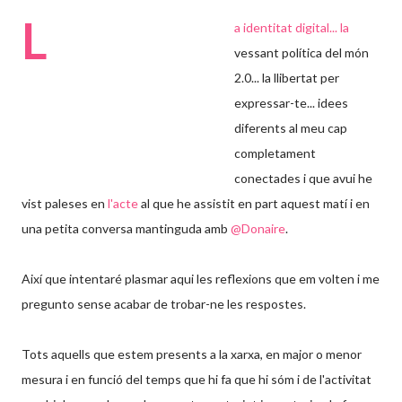
L
a ident
itat digital... la
vessant política del món
2.0... la llibertat per
expressar-te... idees
diferents al meu cap
completament
conectades i que avui he
vist paleses en
l'acte
al que he assistit en part aquest matí i en
una petita conversa mantinguda amb
@Donaire
.
Així que intentaré plasmar aqui les reflexions que em volten i me
pregunto sense acabar de trobar-ne les respostes.
Tots aquells que estem presents a la xarxa, en major o menor
mesura i en funció del temps que hi fa que hi sóm i de l'activitat