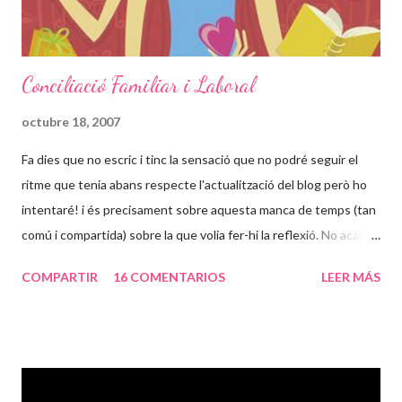
Conciliació Familiar i Laboral
octubre 18, 2007
Fa dies que no escric i tinc la sensació que no podré seguir el
ritme que tenia abans respecte l'actualització del blog però ho
intentaré! i és precisament sobre aquesta manca de temps (tan
comú i compartida) sobre la que volia fer-hi la reflexió. No acabo
d'entendre per que hem de ser tant diferents a la resta del mon
COMPARTIR
16 COMENTARIOS
LEER MÁS
en quant al tema dels horaris. És un tema que juntament amb les
diferencies respecte ajuts i beneficis socials em fa bullir més la
sang. Trobo que hem fet un pas enorme cap enrera respecte el
que varen lluitar els que estaven abans que nosaltres. No sé
quines feines teniu en general, però convindreu en mi en que en