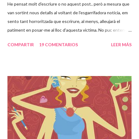
He pensat molt d'escriure o no aquest post.. però a mesura que
van sortint nous detalls al voltant de l'esgarrifadora noticia, em
sento tant horroritzada que escrirure, al menys, alleujarà el
patiment en posar-me al lloc d'aquesta victima. No puc entendre
com poden passar 24 anys d'una vida en un lloc com aquell, en
COMPARTIR
19 COMENTARIOS
LEER MÁS
tinc 31, això voldria dir casi tota la meva vida. És increible que
una persona pugui desapareixer així i a la vegada estar
segrestada i violada repetidament pel seu pare. Sento una rabia
dins cada cop que les noticies al respecte van venint. Set
embarassos, jo que només he passat un i tractada com una
reina, com pot haver estat esta noia set cops embarassada des
dels 24 anys, haver parit set cops en aquella habitació i tenir uns
nens que no han vist la llum del dia. Nou dels vint-i-quatre anys
tancada els va passar en una única "habitació"... no em puc
imaginar en quin estat psicologic deu estar aquesta dona que
ara té 42 anys. Com no s'ha pog...