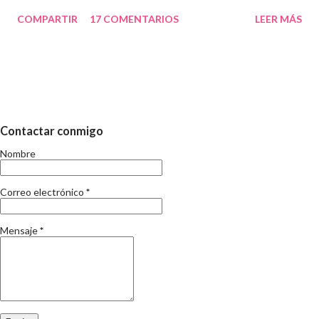
Abans, particularment ho vivia més aixi: estudiava durant l'any i
COMPARTIR
17 COMENTARIOS
LEER MÁS
acabats els examens canviava de vida i tot i treballar tot era
diferent. Suposo que a mida que passa el temps la percepció del
que implica el temps d'estiu va canviant. El que no canvia, es que
en aquests dies, s'acaba el curs. I per tant, s'inicia l'eterna
discusió de les vacances i els nens. Sé i sóc conscient que no
aporto res nou, si més no, el meu punt de vista el deveu deduir.
Contactar conmigo
Fa uns mesos ja vai escriure respecte la conciliacio familiar i
Nombre
laboral i tampoc és la meva intenció repetir-me. Només sento pel
carrer que els mestres tenen moltes vacances, que què s'ha de
Correo electrónico
*
fer amb els nens i en fi, les opinions al respecte son tan di...
Mensaje
*