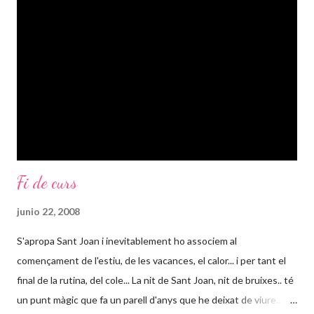
qüestió d'horaris la conciliació familiar i laboral aqui ( a España) és
força complicada. I em venen tants exemples al cap que em
costa d'ordenar-los i fer-los comprensibles: diuen els profes que
ells no tenen per què suplir la manca de temps dels pares, que
no tenen que tenir els nens tot el dia i tenen tota la raó del...
Fi de curs
junio 22, 2008
S'apropa Sant Joan i inevitablement ho associem al
començament de l'estiu, de les vacances, el calor... i per tant el
final de la rutina, del cole... La nit de Sant Joan, nit de bruixes.. té
un punt màgic que fa un parell d'anys que he deixat de viure..