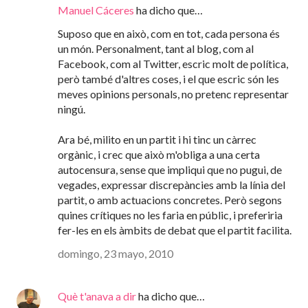
Manuel Cáceres
ha dicho que…
Suposo que en això, com en tot, cada persona és
un món. Personalment, tant al blog, com al
Facebook, com al Twitter, escric molt de política,
però també d'altres coses, i el que escric són les
meves opinions personals, no pretenc representar
ningú.
Ara bé, milito en un partit i hi tinc un càrrec
orgànic, i crec que això m'obliga a una certa
autocensura, sense que impliqui que no pugui, de
vegades, expressar discrepàncies amb la línia del
partit, o amb actuacions concretes. Però segons
quines crítiques no les faria en públic, i preferiria
fer-les en els àmbits de debat que el partit facilita.
domingo, 23 mayo, 2010
Què t'anava a dir
ha dicho que…