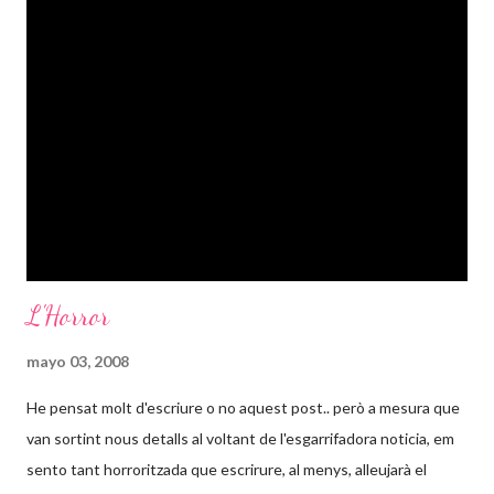
L'Horror
mayo 03, 2008
He pensat molt d'escriure o no aquest post.. però a mesura que
van sortint nous detalls al voltant de l'esgarrifadora noticia, em
sento tant horroritzada que escrirure, al menys, alleujarà el