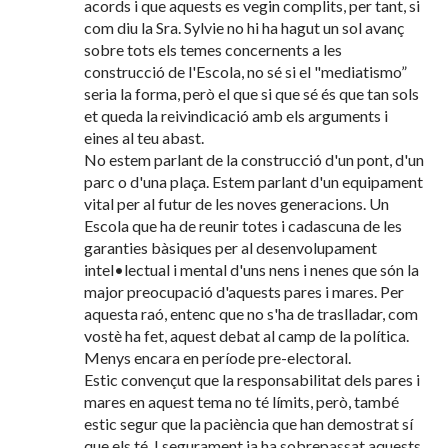
acords i que aquests es vegin complits, per tant, si
com diu la Sra. Sylvie no hi ha hagut un sol avanç
sobre tots els temes concernents a les
construcció de l'Escola, no sé si el "mediatismo”
seria la forma, però el que si que sé és que tan sols
et queda la reivindicació amb els arguments i
eines al teu abast.
No estem parlant de la construcció d'un pont, d'un
parc o d'una plaça. Estem parlant d'un equipament
vital per al futur de les noves generacions. Un
Escola que ha de reunir totes i cadascuna de les
garanties bàsiques per al desenvolupament
intel•lectual i mental d'uns nens i nenes que són la
major preocupació d'aquests pares i mares. Per
aquesta raó, entenc que no s'ha de traslladar, com
vostè ha fet, aquest debat al camp de la política.
Menys encara en període pre-electoral.
Estic convençut que la responsabilitat dels pares i
mares en aquest tema no té límits, però, també
estic segur que la paciència que han demostrat sí
que els té. I segurament ja ha sobrepassat aquests