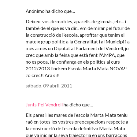
Anónimo ha dicho que…
Deixeu-vos de mobles, aparells de gimnàs, etc... i
també de el que es va dir... em de mirar pel futur de
la construcció de l'escola, aprofitar que tenim el
mateix grup politic a la Generalitat i al Municipi i a
més a més un Diputat al Parlament del Vendrell, jo
crec que amb la feina que està fent l'AMPA, que
no es poca, i la confiança en els politics al curs
2012/2013 tindrem Escola Marta Mata NOVA!!
Jo crec!! Ara si!!
sábado, 09 abril, 2011
Junts Pel Vendrell
ha dicho que…
Els pares i les mares de l’escola Marta Mata teniu
raó en totes les vostres preocupacions respecte a
la construcció de l’escola definitiva Marta Mata
que va iniciar la seva trajectòria en uns barracons