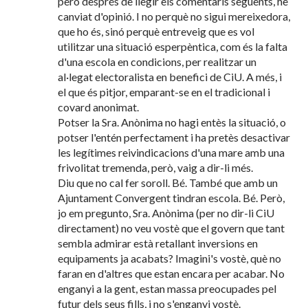
però després de llegir els comentaris següents, he
canviat d'opinió. I no perquè no sigui mereixedora,
que ho és, sinó perquè entreveig que es vol
utilitzar una situació esperpèntica, com és la falta
d'una escola en condicions, per realitzar un
al·legat electoralista en benefici de CiU. A més, i
el que és pitjor, emparant-se en el tradicional i
covard anonimat.
Potser la Sra. Anònima no hagi entès la situació, o
potser l'entén perfectament i ha pretès desactivar
les legítimes reivindicacions d'una mare amb una
frivolitat tremenda, però, vaig a dir-li més.
Diu que no cal fer soroll. Bé. També que amb un
Ajuntament Convergent tindran escola. Bé. Però,
jo em pregunto, Sra. Anònima (per no dir-li CiU
directament) no veu vostè que el govern que tant
sembla admirar està retallant inversions en
equipaments ja acabats? Imagini's vostè, què no
faran en d'altres que estan encara per acabar. No
enganyi a la gent, estan massa preocupades pel
futur dels seus fills, i no s'enganyi vostè.