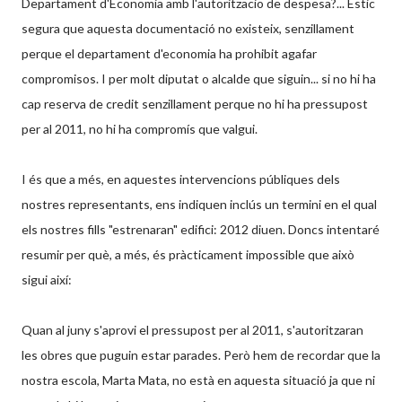
Departament d'Economia amb l'autoritzacio de despesa?... Estic
segura que aquesta documentació no existeix, senzillament
perque el departament d'economia ha prohibit agafar
compromisos. I per molt diputat o alcalde que siguin... si no hi ha
cap reserva de credit senzillament perque no hi ha pressupost
per al 2011, no hi ha compromís que valgui.
I és que a més, en aquestes intervencions públiques dels
nostres representants, ens indiquen inclús un termini en el qual
els nostres fills "estrenaran" edifici: 2012 diuen. Doncs intentaré
resumir per què, a més, és pràcticament impossible que això
sigui així:
Quan al juny s'aprovi el pressupost per al 2011, s'autoritzaran
les obres que puguin estar parades. Però hem de recordar que la
nostra escola, Marta Mata, no està en aquesta situació ja que ni