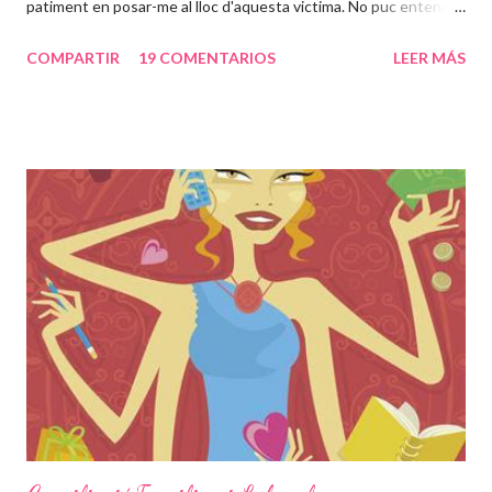
patiment en posar-me al lloc d'aquesta victima. No puc entendre
com poden passar 24 anys d'una vida en un lloc com aquell, en
COMPARTIR
19 COMENTARIOS
LEER MÁS
tinc 31, això voldria dir casi tota la meva vida. És increible que
una persona pugui desapareixer així i a la vegada estar
segrestada i violada repetidament pel seu pare. Sento una rabia
dins cada cop que les noticies al respecte van venint. Set
embarassos, jo que només he passat un i tractada com una
reina, com pot haver estat esta noia set cops embarassada des
dels 24 anys, haver parit set cops en aquella habitació i tenir uns
nens que no han vist la llum del dia. Nou dels vint-i-quatre anys
tancada els va passar en una única "habitació"... no em puc
imaginar en quin estat psicologic deu estar aquesta dona que
ara té 42 anys. Com no s'ha pog...