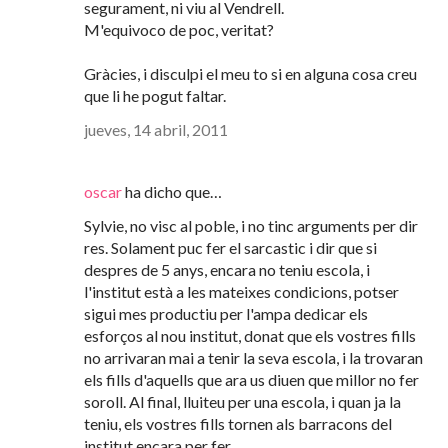
segurament, ni viu al Vendrell.
M'equivoco de poc, veritat?
Gràcies, i disculpi el meu to si en alguna cosa creu
que li he pogut faltar.
jueves, 14 abril, 2011
oscar
ha dicho que…
Sylvie, no visc al poble, i no tinc arguments per dir
res. Solament puc fer el sarcastic i dir que si
despres de 5 anys, encara no teniu escola, i
l'institut està a les mateixes condicions, potser
sigui mes productiu per l'ampa dedicar els
esforços al nou institut, donat que els vostres fills
no arrivaran mai a tenir la seva escola, i la trovaran
els fills d'aquells que ara us diuen que millor no fer
soroll. Al final, lluiteu per una escola, i quan ja la
teniu, els vostres fills tornen als barracons del
institut encara per fer.