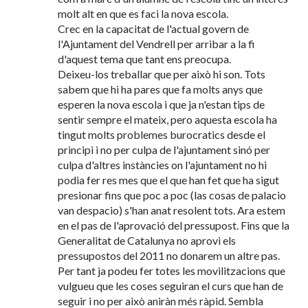
molt alt en que es faci la nova escola.
Crec en la capacitat de l'actual govern de
l'Ajuntament del Vendrell per arribar a la fi
d'aquest tema que tant ens preocupa.
Deixeu-los treballar que per això hi son. Tots
sabem que hi ha pares que fa molts anys que
esperen la nova escola i que ja n'estan tips de
sentir sempre el mateix, pero aquesta escola ha
tingut molts problemes burocratics desde el
principi i no per culpa de l'ajuntament sinó per
culpa d'altres instàncies on l'ajuntament no hi
podia fer res mes que el que han fet que ha sigut
presionar fins que poc a poc (las cosas de palacio
van despacio) s'han anat resolent tots. Ara estem
en el pas de l'aprovació del pressupost. Fins que la
Generalitat de Catalunya no aprovi els
pressupostos del 2011 no donarem un altre pas.
Per tant ja podeu fer totes les movilitzacions que
vulgueu que les coses seguiran el curs que han de
seguir i no per això aniràn més ràpid. Sembla