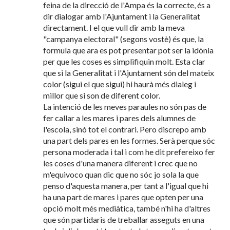
feina de la direcció de l'Ampa és la correcte, és a
dir dialogar amb l'Ajuntament i la Generalitat
directament. I el que vull dir amb la meva
"campanya electoral" (segons vostè) és que, la
formula que ara es pot presentar pot ser la idònia
per que les coses es simplifiquin molt. Esta clar
que si la Generalitat i l'Ajuntament són del mateix
color (sigui el que sigui) hi haurà més dialeg i
millor que si son de diferent color.
La intenció de les meves paraules no són pas de
fer callar a les mares i pares dels alumnes de
l'escola, sinó tot el contrari. Pero discrepo amb
una part dels pares en les formes. Serà perque sóc
persona moderada i tal i com he dit prefereixo fer
les coses d'una manera diferent i crec que no
m'equivoco quan dic que no sóc jo sola la que
penso d'aquesta manera, per tant a l'igual que hi
ha una part de mares i pares que opten per una
opció molt més mediàtica, també n'hi ha d'altres
que són partidaris de treballar asseguts en una