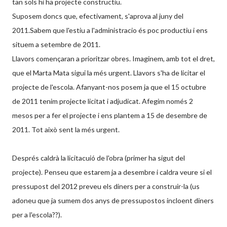
tan sols hi ha projecte constructiu.
Suposem doncs que, efectivament, s'aprova al juny del
2011.Sabem que l'estiu a l'administracio és poc productiu i ens
situem a setembre de 2011.
Llavors començaran a prioritzar obres. Imaginem, amb tot el dret,
que el Marta Mata sigui la més urgent. Llavors s'ha de licitar el
projecte de l'escola. Afanyant-nos posem ja que el 15 octubre
de 2011 tenim projecte licitat i adjudicat. Afegim només 2
mesos per a fer el projecte i ens plantem a 15 de desembre de
2011. Tot això sent la més urgent.
Després caldrà la licitacuió de l'obra (primer ha sigut del
projecte). Penseu que estarem ja a desembre i caldra veure si el
pressupost del 2012 preveu els diners per a construir-la (us
adoneu que ja sumem dos anys de pressupostos incloent diners
per a l'escola??).