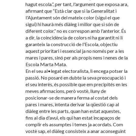
hagut escola.”, per tant, l'argument que exposa ara,
afirmant que “Està clar que si la Generalitat i
l'Ajuntament són del mateix color (sigui el que
sigui) hi haurà més diàleg i millor que si són de
diferent color.” no es correspon amb l'anterior. És
a dir, la coincidència de colors ni ha garantit ni li
garanteix la construcció de l'Escola, objectiu
aquest prioritari i essencial ja no només per a les
mares i pares, sinó per als propis nens i nenes de la
Escola Marta Mata.
En el seu al•legat electoralista, li encega potser la
passió. No posaré en dubte la seva preocupació i
el seu interès, és possible que em precipités en les
meves afirmacions, però vostè, lluny de
posicionar-se de manera ferma al costat dels
pares i mares, intenta derivar la qüestió cap al
diàleg entre les parts, quan han estat aquestes,
fins al dia d'avui, els qui han estat incapaços de
complir els assumptes i temes ja acordats. Com
vostè sap, el diàleg consisteix a anar aconseguint