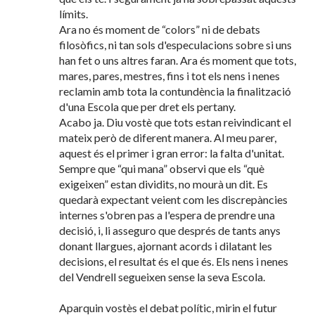
límits.
Ara no és moment de “colors” ni de debats
filosòfics, ni tan sols d'especulacions sobre si uns
han fet o uns altres faran. Ara és moment que tots,
mares, pares, mestres, fins i tot els nens i nenes
reclamin amb tota la contundència la finalització
d'una Escola que per dret els pertany.
Acabo ja. Diu vostè que tots estan reivindicant el
mateix però de diferent manera. Al meu parer,
aquest és el primer i gran error: la falta d'unitat.
Sempre que “qui mana” observi que els “què
exigeixen” estan dividits, no mourà un dit. Es
quedarà expectant veient com les discrepàncies
internes s'obren pas a l'espera de prendre una
decisió, i, li asseguro que després de tants anys
donant llargues, ajornant acords i dilatant les
decisions, el resultat és el que és. Els nens i nenes
del Vendrell segueixen sense la seva Escola.
Aparquin vostès el debat polític, mirin el futur