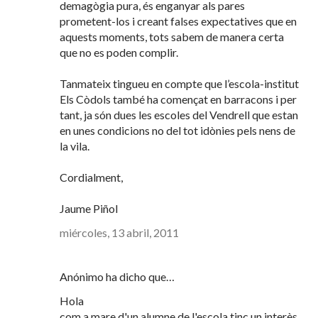
demagògia pura, és enganyar als pares
prometent-los i creant falses expectatives que en
aquests moments, tots sabem de manera certa
que no es poden complir.
Tanmateix tingueu en compte que l’escola-institut
Els Còdols també ha començat en barracons i per
tant, ja són dues les escoles del Vendrell que estan
en unes condicions no del tot idònies pels nens de
la vila.
Cordialment,
Jaume Piñol
miércoles, 13 abril, 2011
Anónimo ha dicho que…
Hola
com a mare d'un alumne de l'escola tinc un interès