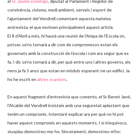
el
Sr. Jaume Domingo
, diputat al Parlament i
Regidor de
convivència, civisme, medi ambient, serveis i esport de
l'ajuntament del Vendrell comentant aquesta mateixa
entrevista,
el que motiven principalment aquest article.
El 8 d'Abril a més, hi haurà una reunió de l'Ampa de l'Escola on,
potser, se'ns tornarà a dir com de compromesos estan els
governats amb la construcció de l'escola i com ara segur que es
fa. I dic se'ns tornarà a dir, per què entre uns i altres governs, els
nens ja fa 5 anys que estan en mòduls esperant-ne un edifici. Ja
ho he escrit en
altres ocasions
.
En aquest fragment d'entrevista que comento, el Sr Benet Jané,
l'Alcalde del Vendrell insisteix amb una seguretat aplastant que
tenim un compromís. Intentaré explicar ara per què no hi pot
haver aquest compromis en aquests moments. I si m'equivoco,
siusplau demostreu-me-ho. Sincerament, demostreu-m'ho: