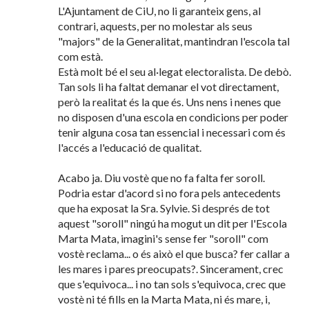
L'Ajuntament de CiU, no li garanteix gens, al
contrari, aquests, per no molestar als seus
"majors" de la Generalitat, mantindran l'escola tal
com està.
Està molt bé el seu al·legat electoralista. De debò.
Tan sols li ha faltat demanar el vot directament,
però la realitat és la que és. Uns nens i nenes que
no disposen d'una escola en condicions per poder
tenir alguna cosa tan essencial i necessari com és
l'accés a l'educació de qualitat.
Acabo ja. Diu vostè que no fa falta fer soroll.
Podria estar d'acord si no fora pels antecedents
que ha exposat la Sra. Sylvie. Si després de tot
aquest "soroll" ningú ha mogut un dit per l'Escola
Marta Mata, imagini's sense fer "soroll" com
vostè reclama... o és això el que busca? fer callar a
les mares i pares preocupats?. Sincerament, crec
que s'equivoca... i no tan sols s'equivoca, crec que
vostè ni té fills en la Marta Mata, ni és mare, i,