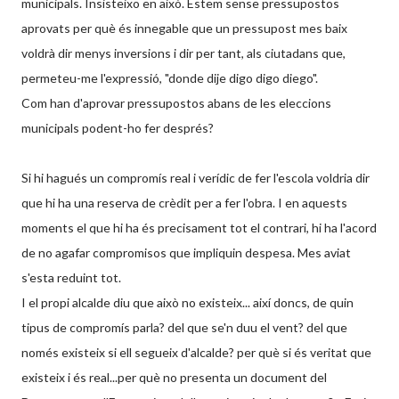
municipals. Insisteixo en això. Estem sense pressupostos
aprovats per què és innegable que un pressupost mes baix
voldrà dir menys inversions i dir per tant, als ciutadans que,
permeteu-me l'expressió, "donde dije digo digo diego".
Com han d'aprovar pressupostos abans de les eleccions
municipals podent-ho fer després?
Si hi hagués un compromís real i verídic de fer l'escola voldria dir
que hi ha una reserva de crèdit per a fer l'obra. I en aquests
moments el que hi ha és precisament tot el contrari, hi ha l'acord
de no agafar compromisos que impliquin despesa. Mes aviat
s'esta reduint tot.
I el propi alcalde diu que això no existeix... així doncs, de quin
tipus de compromís parla? del que se'n duu el vent? del que
només existeix si ell segueix d'alcalde? per què si és veritat que
existeix i és real...per què no presenta un document del