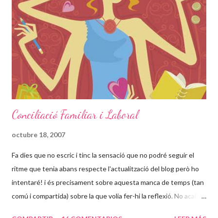
dels 24 anys, haver parit set cops en aquella habitació i tenir uns
nens que no han vist la llum del dia. Nou dels vint-i-quatre anys
tancada els va passar en una única "habitació"... no em puc
imaginar en quin estat psicologic deu estar aquesta dona que
ara té 42 anys. Com no s'ha pog...
Conciliació Familiar i Laboral
octubre 18, 2007
Fa dies que no escric i tinc la sensació que no podré seguir el
ritme que tenia abans respecte l'actualització del blog però ho
intentaré! i és precisament sobre aquesta manca de temps (tan
comú i compartida) sobre la que volia fer-hi la reflexió. No acabo
d'entendre per que hem de ser tant diferents a la resta del mon