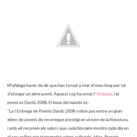
M'afalaga haver de dir que han tornat a triar el meu blog per tal
d'atorgar un altre premi. Aquest cop ha estat l'
Stripper
, i el
premi es Dardo 2008. El lema del mateix és :
“La I Entrega de Premis Dardo 2008 s’obre pas entre un gran
elenc de premis de reconegut prestigi en el món de la literatura,
i amb ell reconeix els valors que cada blocaire mostra cada dia en
el seu esforç per transmetre valors culturals, ètics, literaris,