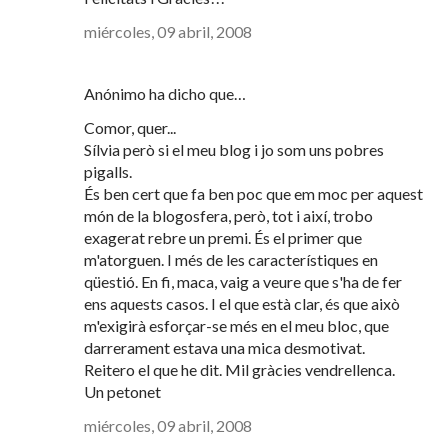
miércoles, 09 abril, 2008
Anónimo ha dicho que…
Comor, quer...
Sílvia però si el meu blog i jo som uns pobres
pigalls.
És ben cert que fa ben poc que em moc per aquest
món de la blogosfera, però, tot i així, trobo
exagerat rebre un premi. És el primer que
m'atorguen. I més de les característiques en
qüestió. En fi, maca, vaig a veure que s'ha de fer
ens aquests casos. I el que està clar, és que això
m'exigirà esforçar-se més en el meu bloc, que
darrerament estava una mica desmotivat.
Reitero el que he dit. Mil gràcies vendrellenca.
Un petonet
miércoles, 09 abril, 2008