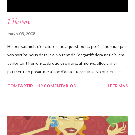
L'Horror
mayo 03, 2008
He pensat molt d'escriure o no aquest post.. però a mesura que
van sortint nous detalls al voltant de l'esgarrifadora noticia, em
sento tant horroritzada que escrirure, al menys, alleujarà el
patiment en posar-me al lloc d'aquesta victima. No puc entendre
com poden passar 24 anys d'una vida en un lloc com aquell, en
COMPARTIR
19 COMENTARIOS
LEER MÁS
tinc 31, això voldria dir casi tota la meva vida. És increible que
una persona pugui desapareixer així i a la vegada estar
segrestada i violada repetidament pel seu pare. Sento una rabia
dins cada cop que les noticies al respecte van venint. Set
embarassos, jo que només he passat un i tractada com una
reina, com pot haver estat esta noia set cops embarassada des