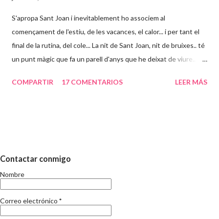
S'apropa Sant Joan i inevitablement ho associem al
començament de l'estiu, de les vacances, el calor... i per tant el
final de la rutina, del cole... La nit de Sant Joan, nit de bruixes.. té
un punt màgic que fa un parell d'anys que he deixat de viure..
Abans, particularment ho vivia més aixi: estudiava durant l'any i
COMPARTIR
17 COMENTARIOS
LEER MÁS
acabats els examens canviava de vida i tot i treballar tot era
diferent. Suposo que a mida que passa el temps la percepció del
que implica el temps d'estiu va canviant. El que no canvia, es que
en aquests dies, s'acaba el curs. I per tant, s'inicia l'eterna
discusió de les vacances i els nens. Sé i sóc conscient que no
aporto res nou, si més no, el meu punt de vista el deveu deduir.
Contactar conmigo
Fa uns mesos ja vai escriure respecte la conciliacio familiar i
Nombre
laboral i tampoc és la meva intenció repetir-me. Només sento pel
carrer que els mestres tenen moltes vacances, que què s'ha de
Correo electrónico
*
fer amb els nens i en fi, les opinions al respecte son tan di...