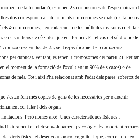
l moment de la fecundació, es reben 23 cromosomes de l'espermatozou 
s altres dos corresponen als denominats cromosomes sexuals (els famosos
els 46 cromosomes, i en cadascuna de les múltiples divisions cel·lular
es en els milions de cèl·lules que ens formen. En el cas del síndrome de
24 cromosomes en lloc de 23, sent específicament el cromosoma
dona per duplicat. Per tant, es tenen 3 cromosomes del parell 21. Per tan
s en el moment de la formació de l'òvul ( en un 90% dels casos) o de
a de més. Tot i així s'ha relacionat amb l'edat dels pares, sobretot de
que s'estan fent més copies de gens de les necessàries per mantenir
cionament cel·lular i dels òrgans.
limitacions. Però només això. Unes característiques físiques i
itud i aturament en el desenvolupament psicològic. És important remarc
at dels trets físics i el desenvolupament cognitiu. I que, com en un nen