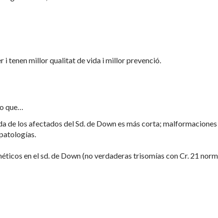
 i tenen millor qualitat de vida i millor prevenció.
ho que…
a de los afectados del Sd. de Down es más corta; malformaciones
patologías.
éticos en el sd. de Down (no verdaderas trisomías con Cr. 21 norm