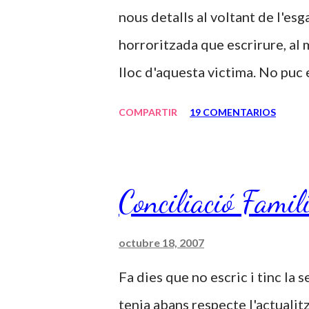
nous detalls al voltant de l'esg
horroritzada que escrirure, al 
lloc d'aquesta victima. No puc
vida en un lloc com aquell, en t
COMPARTIR
19 COMENTARIOS
vida. És increible que una pers
estar segrestada i violada repe
cada cop que les noticies al re
Conciliació Famil
només he passat un i tractada 
set cops embarassada des dels 
octubre 18, 2007
habitació i tenir uns nens que n
Fa dies que no escric i tinc la
quatre anys tancada els va pass
tenia abans respecte l'actualit