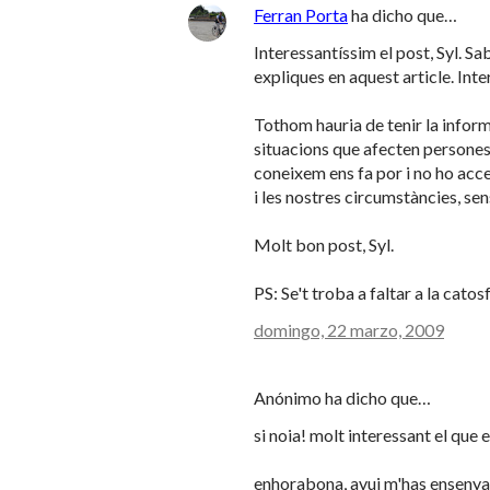
Ferran Porta
ha dicho que…
Interessantíssim el post, Syl. S
expliques en aquest article. Int
Tothom hauria de tenir la inform
situacions que afecten persones
coneixem ens fa por i no ho acc
i les nostres circumstàncies, se
Molt bon post, Syl.
PS: Se't troba a faltar a la catosf
domingo, 22 marzo, 2009
Anónimo ha dicho que…
si noia! molt interessant el que 
enhorabona, avui m'has ensenya