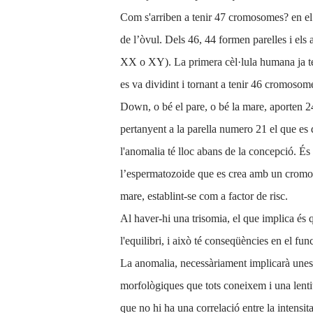
Com s'arriben a tenir 47 cromosomes? en e
de l’òvul. Dels 46, 44 formen parelles i el
XX o XY). La primera cèl·lula humana ja té 
es va dividint i tornant a tenir 46 cromosom
Down, o bé el pare, o bé la mare, aporten 
pertanyent a la parella numero 21 el que es 
l'anomalia té lloc abans de la concepció. É
l’espermatozoide que es crea amb un cromosom
mare, establint-se com a factor de risc.
Al haver-hi una trisomia, el que implica és 
l'equilibri, i això té conseqüències en el fun
La anomalia, necessàriament implicarà unes 
morfològiques que tots coneixem i una lent
que no hi ha una correlació entre la intensit