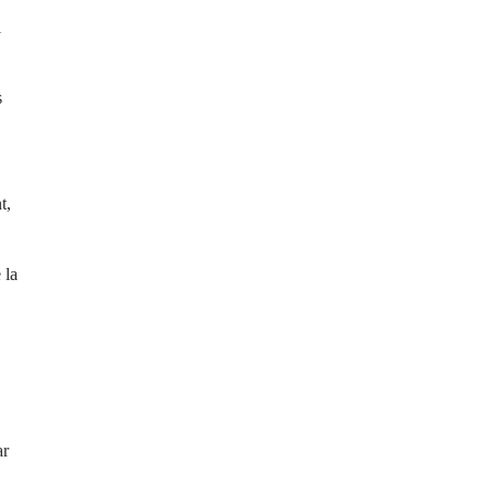
i
s
t,
 la
ar