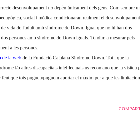
 correcte desenvolupament no depèn únicament dels gens. Com sempre u
opedagògica, social i mèdica condicionaran realment el desenvolupament
 de vida de l'adult amb síndrome de Down. Igual que no hi han dos
an dos persones amb síndrome de Down iguals. Tendim a mesurar pels
ment a les persones.
a de la web
de la Fundació Catalana Síndrome Down. Tot i que la
rome i/o altres discapacitats intel·lectuals us recomano que la visiteu 
r fent que tots pugueu/puguem aportar el màxim per a que les limitacion
COMPART