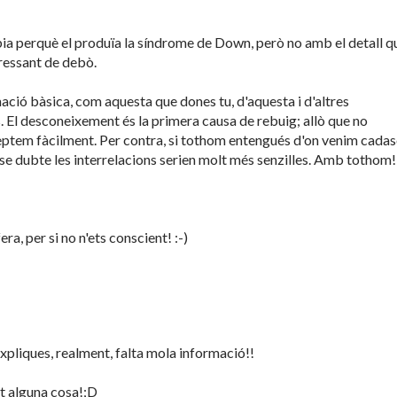
abia perquè el produïa la síndrome de Down, però no amb el detall q
eressant de debò.
ació bàsica, com aquesta que dones tu, d'aquesta i d'altres
. El desconeixement és la primera causa de rebuig; allò que no
eptem fàcilment. Per contra, si tothom entengués d'on venim cadas
nse dubte les interrelacions serien molt més senzilles. Amb tothom!
era, per si no n'ets conscient! :-)
expliques, realment, falta mola informació!!
t alguna cosa!;D