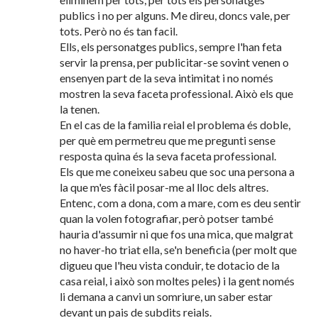
publics i no per alguns. Me direu, doncs vale, per
tots. Però no és tan facil.
Ells, els personatges publics, sempre l'han feta
servir la prensa, per publicitar-se sovint venen o
ensenyen part de la seva intimitat i no només
mostren la seva faceta professional. Això els que
la tenen.
En el cas de la familia reial el problema és doble,
per què em permetreu que me pregunti sense
resposta quina és la seva faceta professional.
Els que me coneixeu sabeu que soc una persona a
la que m'es fàcil posar-me al lloc dels altres.
Entenc, com a dona, com a mare, com es deu sentir
quan la volen fotografiar, però potser també
hauria d'assumir ni que fos una mica, que malgrat
no haver-ho triat ella, se'n beneficia (per molt que
digueu que l'heu vista conduir, te dotacio de la
casa reial, i això son moltes peles) i la gent només
li demana a canvi un somriure, un saber estar
devant un pais de subdits reials.