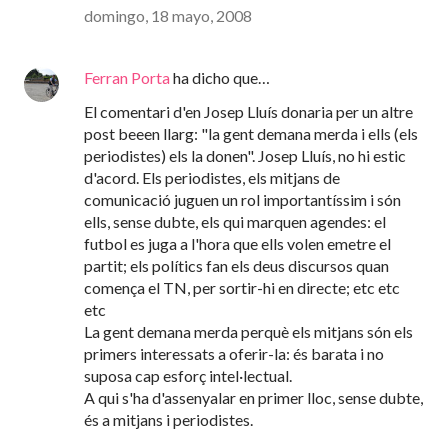
domingo, 18 mayo, 2008
Ferran Porta
ha dicho que…
El comentari d'en Josep Lluís donaria per un altre
post beeen llarg: "la gent demana merda i ells (els
periodistes) els la donen". Josep Lluís, no hi estic
d'acord. Els periodistes, els mitjans de
comunicació juguen un rol importantíssim i són
ells, sense dubte, els qui marquen agendes: el
futbol es juga a l'hora que ells volen emetre el
partit; els polítics fan els deus discursos quan
comença el TN, per sortir-hi en directe; etc etc
etc
La gent demana merda perquè els mitjans són els
primers interessats a oferir-la: és barata i no
suposa cap esforç intel·lectual.
A qui s'ha d'assenyalar en primer lloc, sense dubte,
és a mitjans i periodistes.