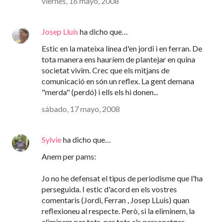
viernes, 16 mayo, 2008
Josep Lluís
ha dicho que…
Estic en la mateixa línea d'en jordi i en ferran. De
tota manera ens hauríem de plantejar en quina
societat vivim. Crec que els mitjans de
comunicació en són un reflex. La gent demana
"merda" (perdó) i ells els hi donen...
sábado, 17 mayo, 2008
Sylvie
ha dicho que…
Anem per pams:
Jo no he defensat el tipus de periodisme que l'ha
perseguida. I estic d'acord en els vostres
comentaris (Jordi, Ferran , Josep LLuis) quan
reflexioneu al respecte. Però, si la eliminem, la
eliminem per tots, per tots els personatges