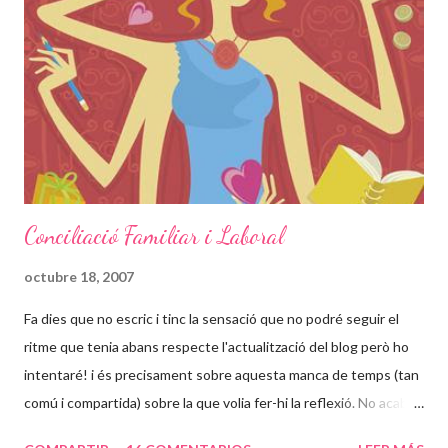
dels 24 anys, haver parit set cops en aquella habitació i tenir uns
nens que no han vist la llum del dia. Nou dels vint-i-quatre anys
tancada els va passar en una única "habitació"... no em puc
imaginar en quin estat psicologic deu estar aquesta dona que
ara té 42 anys. Com no s'ha pog...
Conciliació Familiar i Laboral
octubre 18, 2007
Fa dies que no escric i tinc la sensació que no podré seguir el
ritme que tenia abans respecte l'actualització del blog però ho
intentaré! i és precisament sobre aquesta manca de temps (tan
comú i compartida) sobre la que volia fer-hi la reflexió. No acabo
d'entendre per que hem de ser tant diferents a la resta del mon