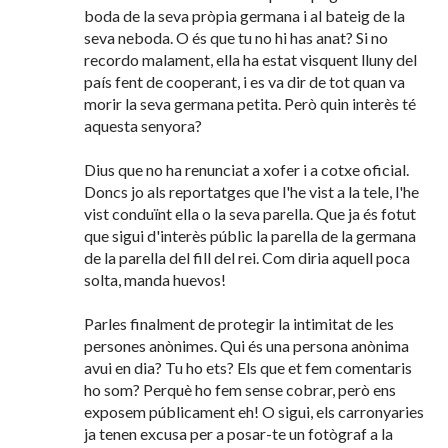
boda de la seva pròpia germana i al bateig de la
seva neboda. O és que tu no hi has anat? Si no
recordo malament, ella ha estat visquent lluny del
país fent de cooperant, i es va dir de tot quan va
morir la seva germana petita. Però quin interès té
aquesta senyora?
Dius que no ha renunciat a xofer i a cotxe oficial.
Doncs jo als reportatges que l'he vist a la tele, l'he
vist conduïnt ella o la seva parella. Que ja és fotut
que sigui d'interès públic la parella de la germana
de la parella del fill del rei. Com diria aquell poca
solta, manda huevos!
Parles finalment de protegir la intimitat de les
persones anònimes. Qui és una persona anònima
avui en dia? Tu ho ets? Els que et fem comentaris
ho som? Perquè ho fem sense cobrar, però ens
exposem públicament eh! O sigui, els carronyaries
ja tenen excusa per a posar-te un fotògraf a la