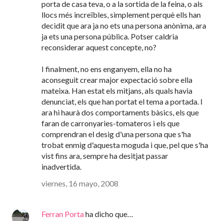
porta de casa teva, o a la sortida de la feina, o als
llocs més increïbles, simplement perquè ells han
decidit que ara ja no ets una persona anònima, ara
ja ets una persona pública. Potser caldria
reconsiderar aquest concepte, no?
I finalment, no ens enganyem, ella no ha
aconseguit crear major expectació sobre ella
mateixa. Han estat els mitjans, als quals havia
denunciat, els que han portat el tema a portada. I
ara hi haurà dos comportaments bàsics, els que
faran de carronyaries-tomateros i els que
comprendran el desig d'una persona que s'ha
trobat enmig d'aquesta moguda i que, pel que s'ha
vist fins ara, sempre ha desitjat passar
inadvertida.
viernes, 16 mayo, 2008
Ferran Porta
ha dicho que…