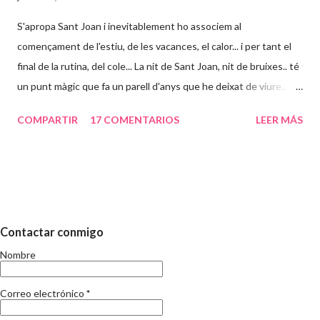
S'apropa Sant Joan i inevitablement ho associem al
començament de l'estiu, de les vacances, el calor... i per tant el
final de la rutina, del cole... La nit de Sant Joan, nit de bruixes.. té
un punt màgic que fa un parell d'anys que he deixat de viure..
Abans, particularment ho vivia més aixi: estudiava durant l'any i
COMPARTIR
17 COMENTARIOS
LEER MÁS
acabats els examens canviava de vida i tot i treballar tot era
diferent. Suposo que a mida que passa el temps la percepció del
que implica el temps d'estiu va canviant. El que no canvia, es que
en aquests dies, s'acaba el curs. I per tant, s'inicia l'eterna
discusió de les vacances i els nens. Sé i sóc conscient que no
aporto res nou, si més no, el meu punt de vista el deveu deduir.
Contactar conmigo
Fa uns mesos ja vai escriure respecte la conciliacio familiar i
Nombre
laboral i tampoc és la meva intenció repetir-me. Només sento pel
carrer que els mestres tenen moltes vacances, que què s'ha de
Correo electrónico
*
fer amb els nens i en fi, les opinions al respecte son tan di...