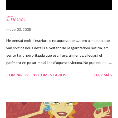
L'Horror
mayo 03, 2008
He pensat molt d'escriure o no aquest post.. però a mesura que
van sortint nous detalls al voltant de l'esgarrifadora noticia, em
sento tant horroritzada que escrirure, al menys, alleujarà el
patiment en posar-me al lloc d'aquesta victima. No puc entendre
com poden passar 24 anys d'una vida en un lloc com aquell, en
COMPARTIR
19 COMENTARIOS
LEER MÁS
tinc 31, això voldria dir casi tota la meva vida. És increible que
una persona pugui desapareixer així i a la vegada estar
segrestada i violada repetidament pel seu pare. Sento una rabia
dins cada cop que les noticies al respecte van venint. Set
embarassos, jo que només he passat un i tractada com una
reina, com pot haver estat esta noia set cops embarassada des