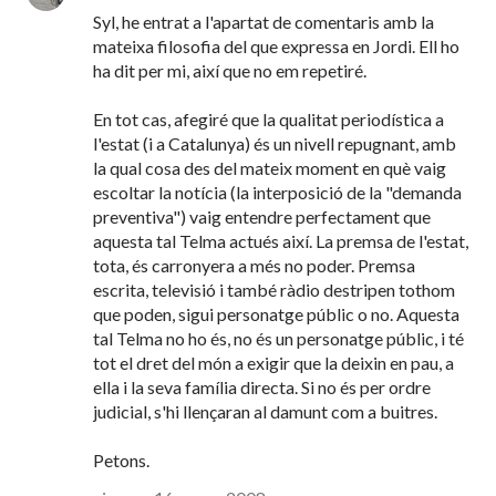
Syl, he entrat a l'apartat de comentaris amb la
mateixa filosofia del que expressa en Jordi. Ell ho
ha dit per mi, així que no em repetiré.
En tot cas, afegiré que la qualitat periodística a
l'estat (i a Catalunya) és un nivell repugnant, amb
la qual cosa des del mateix moment en què vaig
escoltar la notícia (la interposició de la "demanda
preventiva") vaig entendre perfectament que
aquesta tal Telma actués així. La premsa de l'estat,
tota, és carronyera a més no poder. Premsa
escrita, televisió i també ràdio destripen tothom
que poden, sigui personatge públic o no. Aquesta
tal Telma no ho és, no és un personatge públic, i té
tot el dret del món a exigir que la deixin en pau, a
ella i la seva família directa. Si no és per ordre
judicial, s'hi llençaran al damunt com a buitres.
Petons.