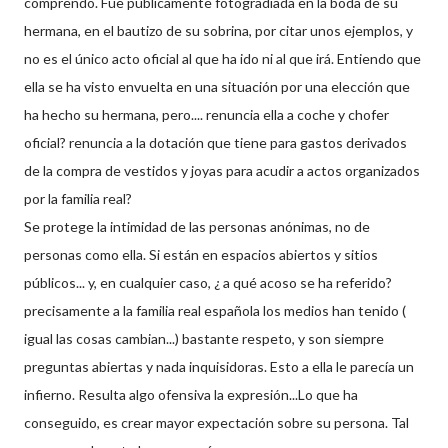
comprendo. Fue públicamente
fotogradiada
en la boda de su
hermana, en el bautizo de su sobrina, por citar unos ejemplos, y
no es el único acto oficial al que ha ido ni al que irá. Entiendo que
ella se ha visto envuelta en una situación por una elección que
ha hecho su hermana, pero.... renuncia ella a coche y chofer
oficial? renuncia a la dotación que tiene para gastos derivados
de la compra de vestidos y joyas para acudir a actos organizados
por la familia real?
Se protege la intimidad de las personas anónimas, no de
personas como ella. Si
están
en espacios abiertos y sitios
públicos... y, en cualquier caso, ¿ a qué acoso se ha referido?
precisamente a la familia real española los medios han tenido (
igual las cosas cambian...) bastante respeto, y son siempre
preguntas abiertas y nada inquisidoras. Esto a ella le
parecía
un
infierno. Resulta algo ofensiva la expresión...Lo que ha
conseguido, es crear mayor expectación sobre su persona. Tal