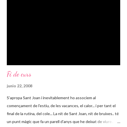
qüestió d'horaris la conciliació familiar i laboral aqui ( a España) és
força complicada. I em venen tants exemples al cap que em
costa d'ordenar-los i fer-los comprensibles: diuen els profes que
ells no tenen per què suplir la manca de temps dels pares, que
no tenen que tenir els nens tot el dia i tenen tota la raó del...
Fi de curs
junio 22, 2008
S'apropa Sant Joan i inevitablement ho associem al
començament de l'estiu, de les vacances, el calor... i per tant el
final de la rutina, del cole... La nit de Sant Joan, nit de bruixes.. té
un punt màgic que fa un parell d'anys que he deixat de viure..