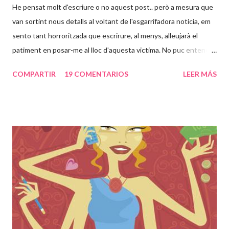
He pensat molt d'escriure o no aquest post.. però a mesura que
van sortint nous detalls al voltant de l'esgarrifadora noticia, em
sento tant horroritzada que escrirure, al menys, alleujarà el
patiment en posar-me al lloc d'aquesta victima. No puc entendre
com poden passar 24 anys d'una vida en un lloc com aquell, en
COMPARTIR
19 COMENTARIOS
LEER MÁS
tinc 31, això voldria dir casi tota la meva vida. És increible que
una persona pugui desapareixer així i a la vegada estar
segrestada i violada repetidament pel seu pare. Sento una rabia
dins cada cop que les noticies al respecte van venint. Set
embarassos, jo que només he passat un i tractada com una
reina, com pot haver estat esta noia set cops embarassada des
dels 24 anys, haver parit set cops en aquella habitació i tenir uns
nens que no han vist la llum del dia. Nou dels vint-i-quatre anys
tancada els va passar en una única "habitació"... no em puc
imaginar en quin estat psicologic deu estar aquesta dona que
ara té 42 anys. Com no s'ha pog...