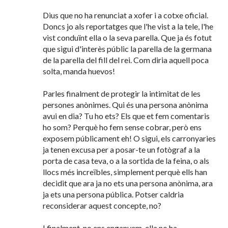
Dius que no ha renunciat a xofer i a cotxe oficial.
Doncs jo als reportatges que l'he vist a la tele, l'he
vist conduïnt ella o la seva parella. Que ja és fotut
que sigui d'interès públic la parella de la germana
de la parella del fill del rei. Com diria aquell poca
solta, manda huevos!
Parles finalment de protegir la intimitat de les
persones anònimes. Qui és una persona anònima
avui en dia? Tu ho ets? Els que et fem comentaris
ho som? Perquè ho fem sense cobrar, però ens
exposem públicament eh! O sigui, els carronyaries
ja tenen excusa per a posar-te un fotògraf a la
porta de casa teva, o a la sortida de la feina, o als
llocs més increïbles, simplement perquè ells han
decidit que ara ja no ets una persona anònima, ara
ja ets una persona pública. Potser caldria
reconsiderar aquest concepte, no?
I finalment, no ens enganyem, ella no ha