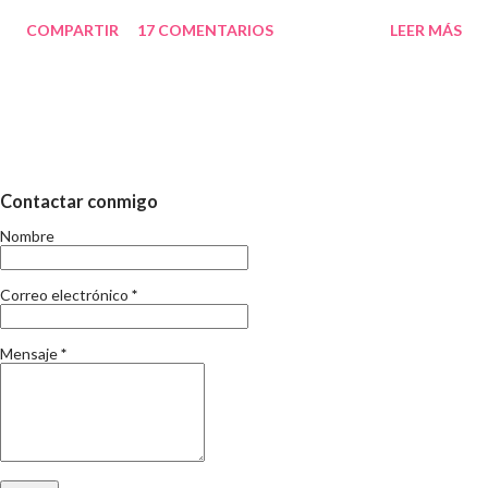
Abans, particularment ho vivia més aixi: estudiava durant l'any i
COMPARTIR
17 COMENTARIOS
LEER MÁS
acabats els examens canviava de vida i tot i treballar tot era
diferent. Suposo que a mida que passa el temps la percepció del
que implica el temps d'estiu va canviant. El que no canvia, es que
en aquests dies, s'acaba el curs. I per tant, s'inicia l'eterna
discusió de les vacances i els nens. Sé i sóc conscient que no
aporto res nou, si més no, el meu punt de vista el deveu deduir.
Contactar conmigo
Fa uns mesos ja vai escriure respecte la conciliacio familiar i
Nombre
laboral i tampoc és la meva intenció repetir-me. Només sento pel
carrer que els mestres tenen moltes vacances, que què s'ha de
Correo electrónico
*
fer amb els nens i en fi, les opinions al respecte son tan di...
Mensaje
*