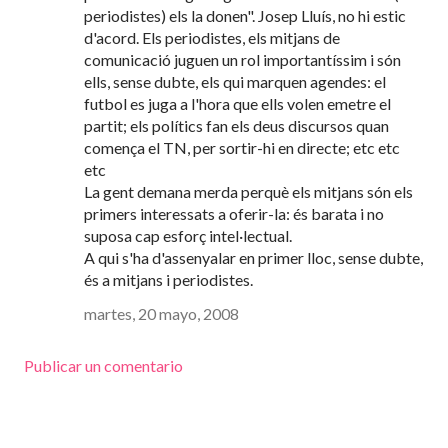
periodistes) els la donen". Josep Lluís, no hi estic
d'acord. Els periodistes, els mitjans de
comunicació juguen un rol importantíssim i són
ells, sense dubte, els qui marquen agendes: el
futbol es juga a l'hora que ells volen emetre el
partit; els polítics fan els deus discursos quan
comença el TN, per sortir-hi en directe; etc etc
etc
La gent demana merda perquè els mitjans són els
primers interessats a oferir-la: és barata i no
suposa cap esforç intel·lectual.
A qui s'ha d'assenyalar en primer lloc, sense dubte,
és a mitjans i periodistes.
martes, 20 mayo, 2008
Publicar un comentario