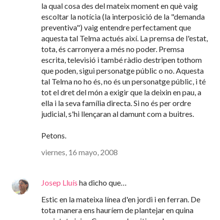
la qual cosa des del mateix moment en què vaig
escoltar la notícia (la interposició de la "demanda
preventiva") vaig entendre perfectament que
aquesta tal Telma actués així. La premsa de l'estat,
tota, és carronyera a més no poder. Premsa
escrita, televisió i també ràdio destripen tothom
que poden, sigui personatge públic o no. Aquesta
tal Telma no ho és, no és un personatge públic, i té
tot el dret del món a exigir que la deixin en pau, a
ella i la seva família directa. Si no és per ordre
judicial, s'hi llençaran al damunt com a buitres.
Petons.
viernes, 16 mayo, 2008
Josep Lluís
ha dicho que…
Estic en la mateixa línea d'en jordi i en ferran. De
tota manera ens hauríem de plantejar en quina