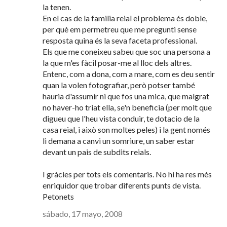
la tenen.
En el cas de la familia reial el problema és doble,
per què em permetreu que me pregunti sense
resposta quina és la seva faceta professional.
Els que me coneixeu sabeu que soc una persona a
la que m'es fàcil posar-me al lloc dels altres.
Entenc, com a dona, com a mare, com es deu sentir
quan la volen fotografiar, però potser també
hauria d'assumir ni que fos una mica, que malgrat
no haver-ho triat ella, se'n beneficia (per molt que
digueu que l'heu vista conduir, te dotacio de la
casa reial, i això son moltes peles) i la gent només
li demana a canvi un somriure, un saber estar
devant un pais de subdits reials.
I gràcies per tots els comentaris. No hi ha res més
enriquidor que trobar diferents punts de vista.
Petonets
sábado, 17 mayo, 2008