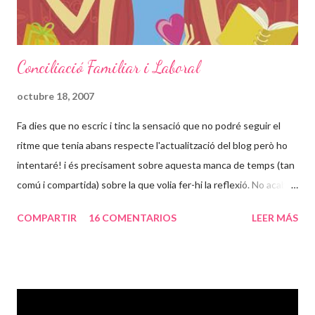
Conciliació Familiar i Laboral
octubre 18, 2007
Fa dies que no escric i tinc la sensació que no podré seguir el
ritme que tenia abans respecte l'actualització del blog però ho
intentaré! i és precisament sobre aquesta manca de temps (tan
comú i compartida) sobre la que volia fer-hi la reflexió. No acabo
d'entendre per que hem de ser tant diferents a la resta del mon
COMPARTIR
16 COMENTARIOS
LEER MÁS
en quant al tema dels horaris. És un tema que juntament amb les
diferencies respecte ajuts i beneficis socials em fa bullir més la
sang. Trobo que hem fet un pas enorme cap enrera respecte el
que varen lluitar els que estaven abans que nosaltres. No sé
quines feines teniu en general, però convindreu en mi en que en