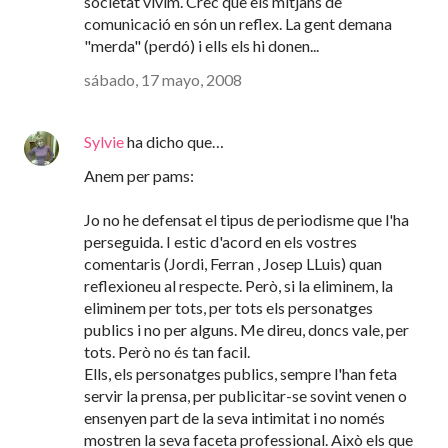
societat vivim. Crec que els mitjans de
comunicació en són un reflex. La gent demana
"merda" (perdó) i ells els hi donen...
sábado, 17 mayo, 2008
Sylvie
ha dicho que…
Anem per pams:
Jo no he defensat el tipus de periodisme que l'ha
perseguida. I estic d'acord en els vostres
comentaris (Jordi, Ferran , Josep LLuis) quan
reflexioneu al respecte. Però, si la eliminem, la
eliminem per tots, per tots els personatges
publics i no per alguns. Me direu, doncs vale, per
tots. Però no és tan facil.
Ells, els personatges publics, sempre l'han feta
servir la prensa, per publicitar-se sovint venen o
ensenyen part de la seva intimitat i no només
mostren la seva faceta professional. Això els que