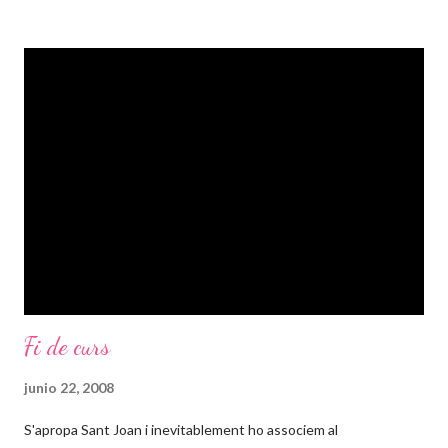
sang. Trobo que hem fet un pas enorme cap enrera respecte el
que varen lluitar els que estaven abans que nosaltres. No sé
quines feines teniu en general, però convindreu en mi en que en
qüestió d'horaris la conciliació familiar i laboral aqui ( a España) és
força complicada. I em venen tants exemples al cap que em
costa d'ordenar-los i fer-los comprensibles: diuen els profes que
ells no tenen per què suplir la manca de temps dels pares, que
no tenen que tenir els nens tot el dia i tenen tota la raó del...
Fi de curs
junio 22, 2008
S'apropa Sant Joan i inevitablement ho associem al