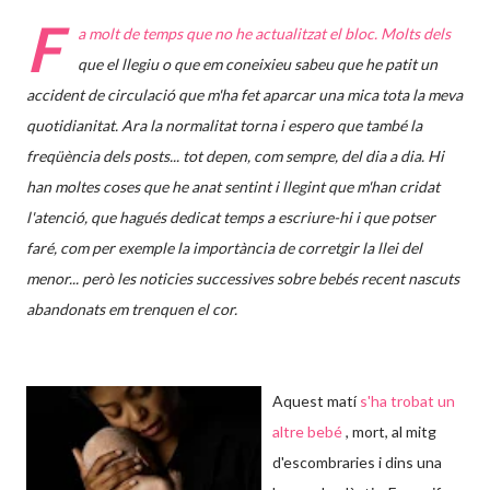
F
a molt de temps que no he actualitzat el bloc. Molts dels
que el llegiu o que em coneixieu sabeu que he patit un
accident de circulació que m'ha fet aparcar una mica tota la meva
quotidianitat. Ara la normalitat torna i espero que també la
freqüència dels posts... tot depen, com sempre, del dia a dia. Hi
han mol
tes coses que he anat sentint i llegint que m'han cridat
l'atenció, que hagués dedicat temps a escriure-hi i que potser
faré, com per exemple la importància de corretgir la llei del
menor... però les noticies successives sobre bebés recent nascuts
abandonats em trenquen el cor.
Aquest matí
s'ha trobat un
altre bebé
, mort, al mitg
d'escombraries i dins una