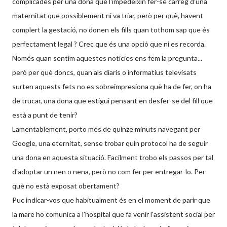
complicades per una dona que l'impedeixin fer-se carreg d'una
maternitat que possiblement ni va triar, però per què, havent
complert la gestació, no donen els fills quan tothom sap que és
perfectament legal ? Crec que és una opció que ni es recorda.
Només quan sentim aquestes noticies ens fem la pregunta...
però per què doncs, quan als diaris o informatius televisats
surten aquests fets no es sobreimpresiona què ha de fer, on ha
de trucar, una dona que estigui pensant en desfer-se del fill que
està a punt de tenir?
Lamentablement, porto més de quinze minuts navegant per
Google, una eternitat, sense trobar quin protocol ha de seguir
una dona en aquesta situació. Facilment trobo els passos per tal
d'adoptar un nen o nena, però no com fer per entregar-lo. Per
què no està exposat obertament?
Puc indicar-vos que habitualment és en el moment de parir que
la mare ho comunica a l'hospital que fa venir l'assistent social per