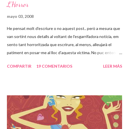
L'Horror
mayo 03, 2008
He pensat molt d'escriure o no aquest post.. però a mesura que
van sortint nous detalls al voltant de l'esgarrifadora noticia, em
sento tant horroritzada que escrirure, al menys, alleujarà el
patiment en posar-me al lloc d'aquesta victima. No puc entendre
com poden passar 24 anys d'una vida en un lloc com aquell, en
COMPARTIR
19 COMENTARIOS
LEER MÁS
tinc 31, això voldria dir casi tota la meva vida. És increible que
una persona pugui desapareixer així i a la vegada estar
segrestada i violada repetidament pel seu pare. Sento una rabia
dins cada cop que les noticies al respecte van venint. Set
embarassos, jo que només he passat un i tractada com una
reina, com pot haver estat esta noia set cops embarassada des
dels 24 anys, haver parit set cops en aquella habitació i tenir uns
nens que no han vist la llum del dia. Nou dels vint-i-quatre anys