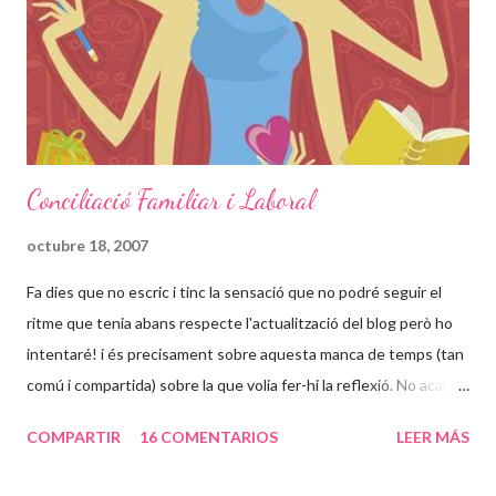
tancada els va passar en una única "habitació"... no em puc
imaginar en quin estat psicologic deu estar aquesta dona que
ara té 42 anys. Com no s'ha pog...
Conciliació Familiar i Laboral
octubre 18, 2007
Fa dies que no escric i tinc la sensació que no podré seguir el
ritme que tenia abans respecte l'actualització del blog però ho
intentaré! i és precisament sobre aquesta manca de temps (tan
comú i compartida) sobre la que volia fer-hi la reflexió. No acabo
d'entendre per que hem de ser tant diferents a la resta del mon
COMPARTIR
16 COMENTARIOS
LEER MÁS
en quant al tema dels horaris. És un tema que juntament amb les
diferencies respecte ajuts i beneficis socials em fa bullir més la