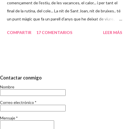
començament de l'estiu, de les vacances, el calor... i per tant el
final de la rutina, del cole... La nit de Sant Joan, nit de bruixes.. té
un punt màgic que fa un parell d'anys que he deixat de viure..
Abans, particularment ho vivia més aixi: estudiava durant l'any i
COMPARTIR
17 COMENTARIOS
LEER MÁS
acabats els examens canviava de vida i tot i treballar tot era
diferent. Suposo que a mida que passa el temps la percepció del
que implica el temps d'estiu va canviant. El que no canvia, es que
en aquests dies, s'acaba el curs. I per tant, s'inicia l'eterna
discusió de les vacances i els nens. Sé i sóc conscient que no
aporto res nou, si més no, el meu punt de vista el deveu deduir.
Contactar conmigo
Fa uns mesos ja vai escriure respecte la conciliacio familiar i
Nombre
laboral i tampoc és la meva intenció repetir-me. Només sento pel
carrer que els mestres tenen moltes vacances, que què s'ha de
Correo electrónico
*
fer amb els nens i en fi, les opinions al respecte son tan di...
Mensaje
*