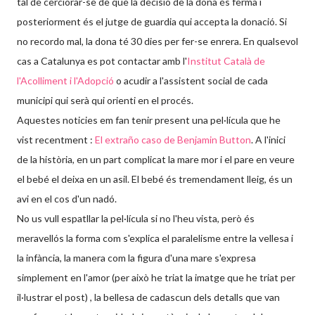
tal de cerciorar-se de que la decisió de la dona és ferma i
posteriorment és el jutge de guardia qui accepta la donació. Si
no recordo mal, la dona té 30 dies per fer-se enrera. En qualsevol
cas a Catalunya es pot contactar amb l'
Institut Català de
l'Acolliment i l'Adopció
o acudir a l'assistent social de cada
municipi qui serà qui orienti en el procés.
Aquestes noticies em fan tenir present una pel·lícula que he
vist recentment :
El extraño caso de Benjamin Button
. A l'inici
de la història, en un part complicat la mare mor i el pare en veure
el bebé el deixa en un asil. El bebé és tremendament lleig, és un
avi en el cos d'un nadó.
No us vull espatllar la pel·lícula si no l'heu vista, però és
meravellós la forma com s'explica el paralelisme entre la vellesa i
la infància, la manera com la figura d'una mare s'expresa
simplement en l'amor (per això he triat la imatge que he triat per
il·lustrar el post) , la bellesa de cadascun dels detalls que van