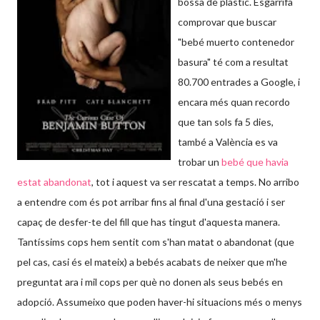
bossa de plàstic. Esgarrifa
comprovar que buscar
"bebé muerto contenedor
basura" té com a resultat
80.700 entrades a Google, i
encara més quan recordo
que tan sols fa 5 dies,
també a València es va
trobar un
bebé que havia
estat abandonat
, tot i aquest va ser rescatat a temps. No arribo
a entendre com és pot arribar fins al final d'una gestació i ser
capaç de desfer-te del fill que has tingut d'aquesta manera.
Tantíssims cops hem sentit com s'han matat o abandonat (que
pel cas, casi és el mateix) a bebés acabats de neixer que m'he
preguntat ara i mil cops per què no donen als seus bebés en
adopció. Assumeixo que poden haver-hi situacions més o menys