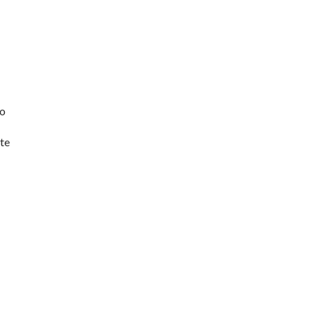
so
 te