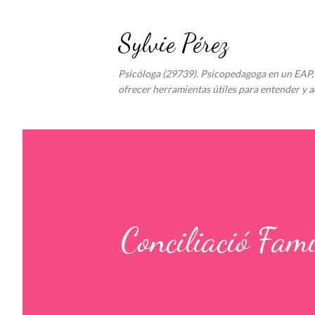
Sylvie Pérez
Psicóloga (29739). Psicopedagoga en un EAP, 
ofrecer herramientas útiles para entender y a
Conciliació Fami