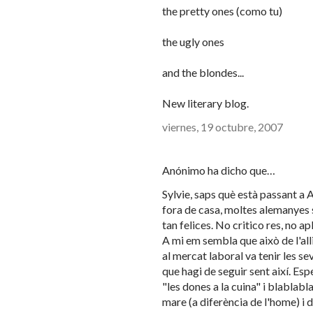
the pretty ones (como tu)
the ugly ones
and the blondes...
New literary blog.
viernes, 19 octubre, 2007
Anónimo ha dicho que…
Sylvie, saps què està passant a 
fora de casa, moltes alemanyes s'h
tan felices. No critico res, no 
A mi em sembla que això de l'al
al mercat laboral va tenir les s
que hagi de seguir sent així. Es
"les dones a la cuina" i blablab
mare (a diferència de l'home) i d