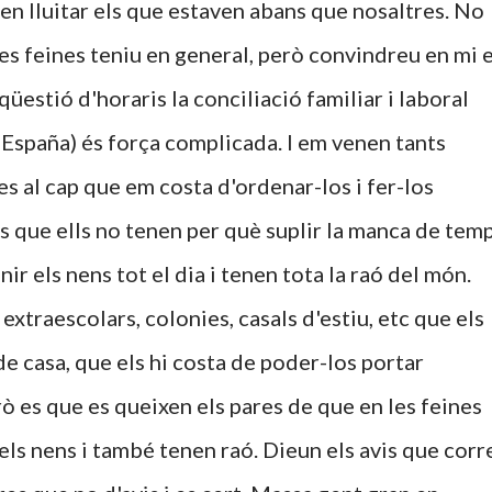
en lluitar els que estaven abans que nosaltres. No
es feines teniu en general, però convindreu en mi 
qüestió d'horaris la conciliació familiar i laboral
a España) és força complicada. I em venen tants
s al cap que em costa d'ordenar-los i fer-los
s que ells no tenen per què suplir la manca de tem
ir els nens tot el dia i tenen tota la raó del món.
extraescolars, colonies, casals d'estiu, etc que els
e casa, que els hi costa de poder-los portar
ò es que es queixen els pares de que en les feines
ls nens i també tenen raó. Dieun els avis que corr