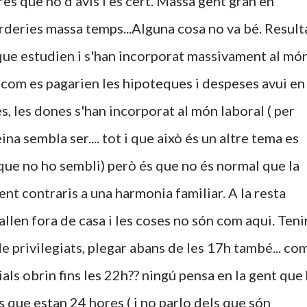
res que no d'avis i es cert. Massa gent gran en
rderies massa temps...Alguna cosa no va bé. Result
 que estudien i s'han incorporat massivament al mó
!! com es pagarien les hipoteques i despeses avui en
s, les dones s'han incorporat al món laboral ( per
ina sembla ser.... tot i que això és un altre tema es
i que no ho sembli) però és que no és normal que la
ent contraris a una harmonia familiar. A la resta
len fora de casa i les coses no són com aqui. Teni
de privilegiats, plegar abans de les 17h també... co
als obrin fins les 22h?? ningú pensa en la gent que 
is que estan 24 hores ( i no parlo dels que són