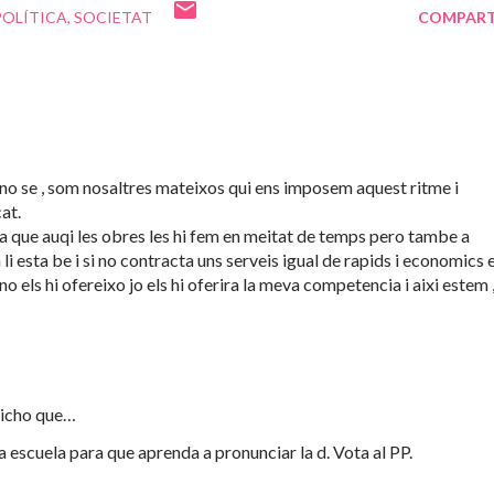
POLÍTICA
SOCIETAT
COMPART
 no se , som nosaltres mateixos qui ens imposem aquest ritme i
at.
a que auqi les obres les hi fem en meitat de temps pero tambe a
ja li esta be i si no contracta uns serveis igual de rapids i economics 
 no els hi ofereixo jo els hi oferira la meva competencia i aixi estem 
icho que…
 escuela para que aprenda a pronunciar la d. Vota al PP.