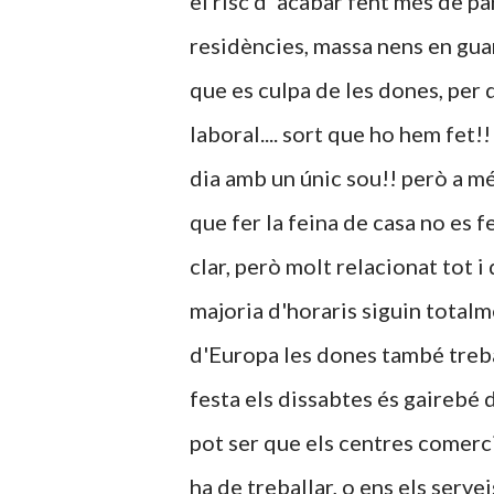
el risc d' acabar fent més de pa
residències, massa nens en gua
que es culpa de les dones, per
laboral.... sort que ho hem fet
dia amb un únic sou!! però a mé
que fer la feina de casa no es fe
clar, però molt relacionat tot 
majoria d'horaris siguin totalm
d'Europa les dones també trebal
festa els dissabtes és gairebé 
pot ser que els centres comerci
ha de treballar, o ens els serve