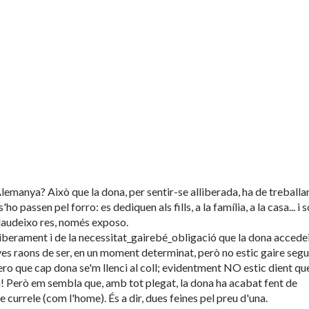
Alemanya? Això que la dona, per sentir-se alliberada, ha de treballa
o passen pel forro: es dediquen als fills, a la família, a la casa... i 
aplaudeixo res, només exposo.
liberament i de la necessitat_gairebé_obligació que la dona accede
eves raons de ser, en un moment determinat, però no estic gaire segu
pero que cap dona se'm llenci al coll; evidentment NO estic dient qu
la! Però em sembla que, amb tot plegat, la dona ha acabat fent de
e currele (com l'home). És a dir, dues feines pel preu d'una.