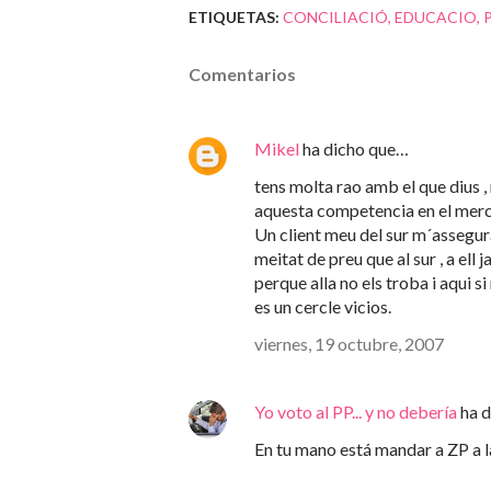
ETIQUETAS:
CONCILIACIÓ
EDUCACIO
Comentarios
Mikel
ha dicho que…
tens molta rao amb el que dius ,
aquesta competencia en el merc
Un client meu del sur m´assegur
meitat de preu que al sur , a ell 
perque alla no els troba i aqui si
es un cercle vicios.
viernes, 19 octubre, 2007
Yo voto al PP... y no debería
ha d
En tu mano está mandar a ZP a la