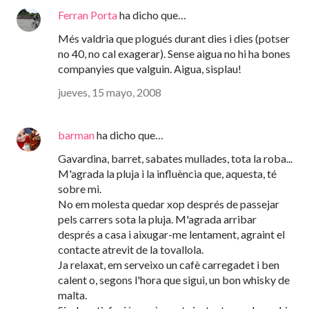
Ferran Porta
ha dicho que…
Més valdria que plogués durant dies i dies (potser
no 40, no cal exagerar). Sense aigua no hi ha bones
companyies que valguin. Aigua, sisplau!
jueves, 15 mayo, 2008
barman
ha dicho que…
Gavardina, barret, sabates mullades, tota la roba...
M'agrada la pluja i la influència que, aquesta, té
sobre mi.
No em molesta quedar xop després de passejar
pels carrers sota la pluja. M'agrada arribar
després a casa i aixugar-me lentament, agraint el
contacte atrevit de la tovallola.
Ja relaxat, em serveixo un cafè carregadet i ben
calent o, segons l'hora que sigui, un bon whisky de
malta.