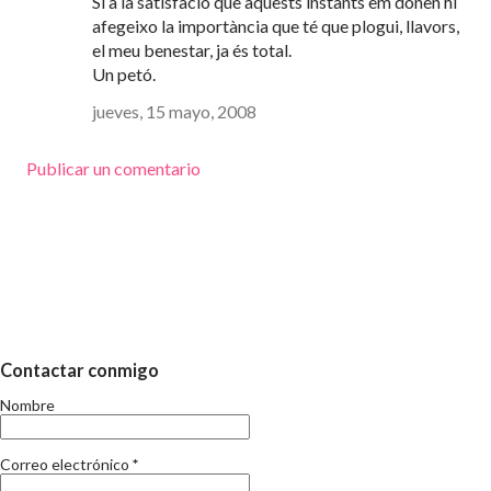
Si a la satisfació que àquests instants em donen hi
afegeixo la importància que té que plogui, llavors,
el meu benestar, ja és total.
Un petó.
jueves, 15 mayo, 2008
Publicar un comentario
Contactar conmigo
Nombre
Correo electrónico
*