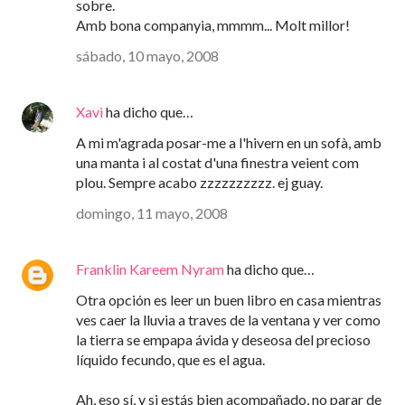
sobre.
Amb bona companyia, mmmm... Molt millor!
sábado, 10 mayo, 2008
Xavi
ha dicho que…
A mi m'agrada posar-me a l'hivern en un sofà, amb
una manta i al costat d'una finestra veient com
plou. Sempre acabo zzzzzzzzzz. ej guay.
domingo, 11 mayo, 2008
Franklin Kareem Nyram
ha dicho que…
Otra opción es leer un buen libro en casa mientras
ves caer la lluvia a traves de la ventana y ver como
la tierra se empapa ávida y deseosa del precioso
líquido fecundo, que es el agua.
Ah, eso sí, y si estás bien acompañado, no parar de