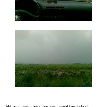
Ahir, avui, demà... plovia, plou i segurament també plourà.