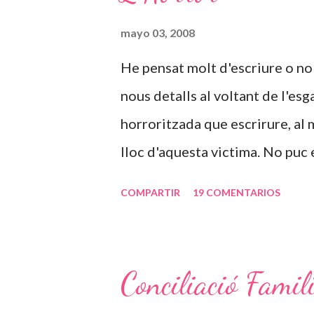
mayo 03, 2008
He pensat molt d'escriure o no
nous detalls al voltant de l'esg
horroritzada que escrirure, al 
lloc d'aquesta victima. No puc
vida en un lloc com aquell, en t
COMPARTIR
19 COMENTARIOS
vida. És increible que una pers
estar segrestada i violada repe
cada cop que les noticies al re
Conciliació Famil
només he passat un i tractada 