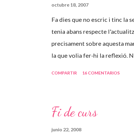
set cops embarassada des dels 
octubre 18, 2007
habitació i tenir uns nens que n
Fa dies que no escric i tinc la
quatre anys tancada els va pass
tenia abans respecte l'actualit
imaginar en quin estat psicolo
precisament sobre aquesta man
anys. Com no s'ha pog...
la que volia fer-hi la reflexió
diferents a la resta del mon en
COMPARTIR
16 COMENTARIOS
juntament amb les diferencies r
bullir més la sang. Trobo que 
que varen lluitar els que estav
Fi de curs
teniu en general, però convindr
conciliació familiar i laboral a
junio 22, 2008