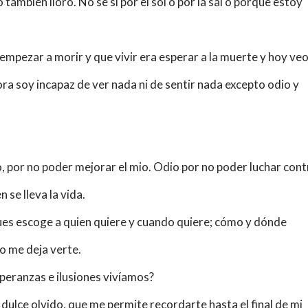
también lloro. No sé si por el sol o por la sal o porque estoy
 empezar a morir y que vivir era esperar a la muerte y hoy ve
ra soy incapaz de ver nada ni de sentir nada excepto odio y
, por no poder mejorar el mio. Odio por no poder luchar cont
 se lleva la vida.
 pues escoge a quien quiere y cuando quiere; cómo y dónde
no me deja verte.
peranzas e ilusiones
vivíamos
?
y dulce olvido, que me permite recordarte hasta el final de mi