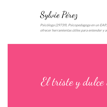
Sylvie Pérez
Psicóloga (29739). Psicopedagoga en un EAP, 
ofrecer herramientas útiles para entender y a
El triste y dulce