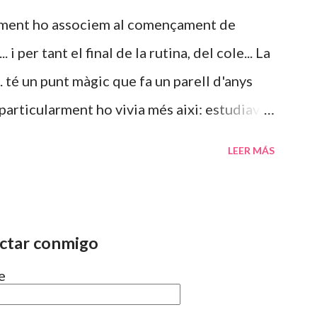
 em costa d'ordenar-los i fer-los
lement ho associem al començament de
s que ells no tenen per què suplir la manca
. i per tant el final de la rutina, del cole... La
en que tenir els nens tot el dia i tenen tota
.. té un punt màgic que fa un parell d'anys
 particularment ho vivia més aixi: estudiava
ns canviava de vida i tot i treballar tot era
LEER MÁS
e passa el temps la percepció del que
viant. El que no canvia, es que en aquests
 s'inicia l'eterna discusió de les vacances i
ctar conmigo
e no aporto res nou, si més no, el meu punt
e
 mesos ja vai escriure respecte la
 tampoc és la meva intenció repetir-me.