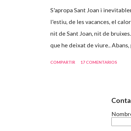
venen tants exemples al cap que
S'apropa Sant Joan i inevitab
comprensibles: diuen els profe
l'estiu, de les vacances, el calor..
de temps dels pares, que no ten
nit de Sant Joan, nit de bruixes
la raó del...
que he deixat de viure.. Abans,
durant l'any i acabats els exame
COMPARTIR
17 COMENTARIOS
diferent. Suposo que a mida qu
implica el temps d'estiu va can
dies, s'acaba el curs. I per tant,
Conta
els nens. Sé i sóc conscient qu
Nombr
de vista el deveu deduir. Fa uns
conciliacio familiar i laboral i