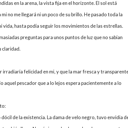
idas en la arena, la vista fija en el horizonte. El sol está
mi no me llegará ni un poco de su brillo. He pasado toda la
i vida, hasta podía seguir los movimientos de las estrellas.
demasiadas preguntas para unos puntos de luz que no sabían
 claridad.
er
irradiaría
felicidad en mi, y que la mar fresca y transparent
io aquel pescador que a lo lejos espera pacientemente a lo
to:
 dócil de la existencia. La dama de velo negro, tuvo envidia d