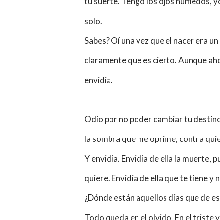
tu suerte. Tengo los ojos húmedos, yo 
solo.
Sabes? Oí una vez que el nacer era un
claramente que es cierto. Aunque aho
envidia.
Odio por no poder cambiar tu destino
la sombra que me oprime, contra quien
Y envidia. Envidia de ella la muerte,
quiere. Envidia de ella que te tiene y 
¿Dónde están aquellos días que de es
Todo queda en el olvido. En el triste 