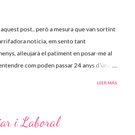
 aquest post.. però a mesura que van sortint
arrifadora noticia, em sento tant
menys, alleujarà el patiment en posar-me al
 entendre com poden passar 24 anys d'una
inc 31, això voldria dir casi tota la meva
LEER MÁS
ona pugui desapareixer així i a la vegada
tidament pel seu pare. Sento una rabia dins
specte van venint. Set embarassos, jo que
iar i Laboral
com una reina, com pot haver estat esta noia